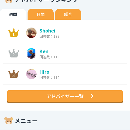
週間
月間
総合
Shohei
回答数：138
Ken
回答数：119
Hiro
回答数：110
アドバイザー一覧
メニュー