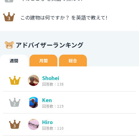
この建物は何ですか？ を英語で教えて!
アドバイザーランキング
週間
月間
総合
Shohei
回答数：138
Ken
回答数：119
Hiro
回答数：110