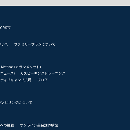
TORS
ついて
ファミリープランについて
an Method (カランメソッド)
リーニュース)
AIスピーキングトレーニング
イティブキャンプ広場
ブログ
ウンセリングについて
 世界への挑戦
オンライン英会話体験談