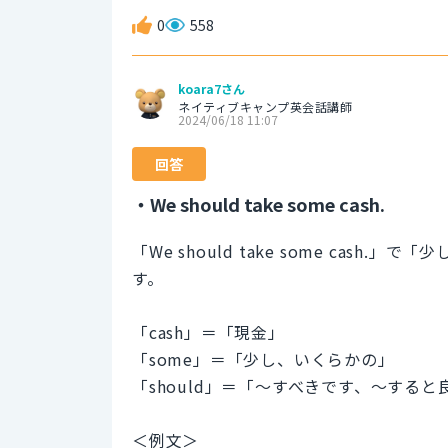
0
558
koara7さん
ネイティブキャンプ英会話講師
2024/06/18 11:07
回答
・We should take some cash.
「We should take some ca
す。
「cash」＝「現金」
「some」＝「少し、いくらかの」
「should」＝「〜すべきです、〜する
＜例文＞