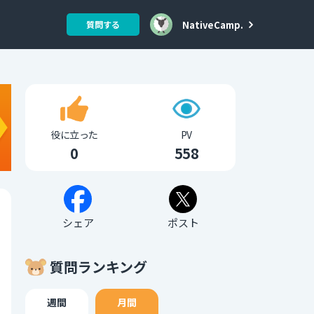
NativeCamp.
質問する
役に立った
PV
0
558
シェア
ポスト
質問ランキング
週間
月間