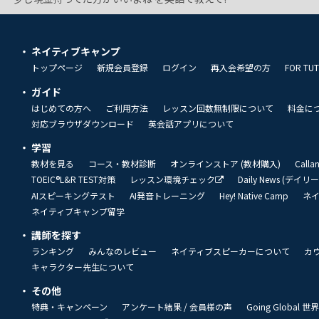
ネイティブキャンプ
トップページ
新規会員登録
ログイン
再入会希望の方
FOR TU
ガイド
はじめての方へ
ご利用方法
レッスン回数無制限について
料金に
対応ブラウザダウンロード
英会話アプリについて
学習
教材を見る
コース・教材診断
オンラインストア (教材購入)
Call
TOEIC®L&R TEST対策
レッスン環境チェック
Daily News (デイ
AIスピーキングテスト
AI発音トレーニング
Hey! Native Camp
ネ
ネイティブキャンプ留学
講師を探す
ランキング
みんなのレビュー
ネイティブスピーカーについて
カ
キャラクター先生について
その他
特典・キャンペーン
アンケート結果 / 会員様の声
Going Global