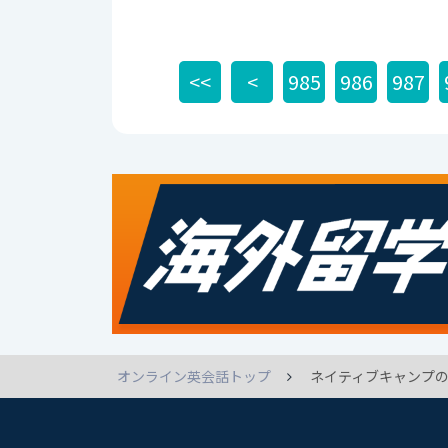
<<
<
985
986
987
オンライン英会話トップ
ネイティブキャンプの英語