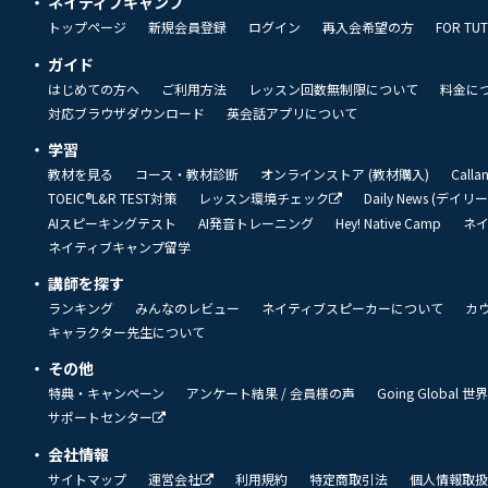
ネイティブキャンプ
トップページ
新規会員登録
ログイン
再入会希望の方
FOR TU
ガイド
はじめての方へ
ご利用方法
レッスン回数無制限について
料金に
対応ブラウザダウンロード
英会話アプリについて
学習
教材を見る
コース・教材診断
オンラインストア (教材購入)
Call
TOEIC®L&R TEST対策
レッスン環境チェック
Daily News (デイ
AIスピーキングテスト
AI発音トレーニング
Hey! Native Camp
ネ
ネイティブキャンプ留学
講師を探す
ランキング
みんなのレビュー
ネイティブスピーカーについて
カ
キャラクター先生について
その他
特典・キャンペーン
アンケート結果 / 会員様の声
Going Global
サポートセンター
会社情報
サイトマップ
運営会社
利用規約
特定商取引法
個人情報取扱