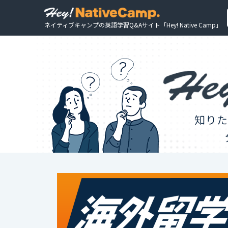
ネイティブキャンプの英語学習Q&Aサイト「Hey! Native Camp」