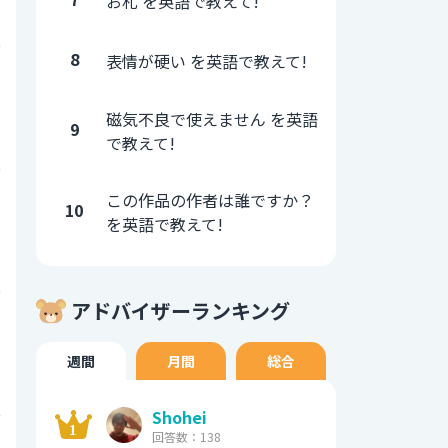
お札 を英語で教えて!
0
8
表情が硬い を英語で教えて!
0
磁気不良で使えません を英語
9
1
で教えて!
0
この作品の作者は誰ですか？
10
を英語で教えて!
2
アドバイザーランキング
0
週間
月間
総合
3
Shohei
0
回答数：138