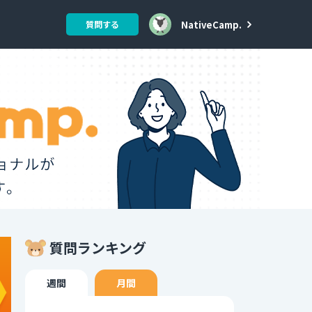
NativeCamp.
質問する
質問ランキング
週間
月間