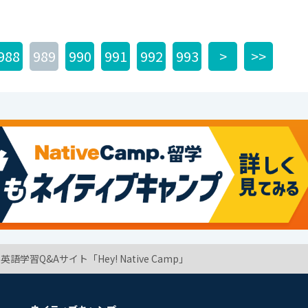
988
989
990
991
992
993
>
>>
学習Q&Aサイト「Hey! Native Camp」