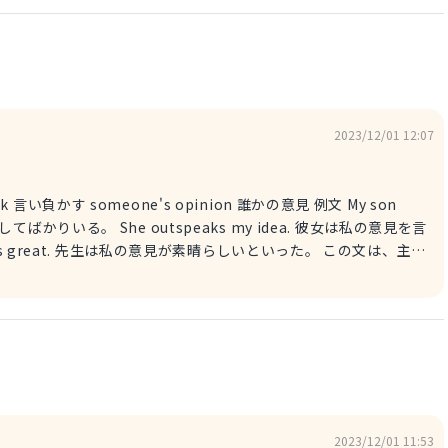
e"を置きます。 それらを並べれば完成です。
た」
2023/12/01 12:07
負かす someone's opinion 誰かの意見 例文 My son
ームしてばかりいる。 She outspeaks my idea. 彼女は私の意見を言
is great. 先生は私の意見が素晴らしいといった。 この文は、主語
い負かす」"outspeak" 目的語が「意見」"opinion" で
on. 「彼は、意見を言い負かす」となります。 ただ、表したい文
してばかりだ」というように、「～してばかり」という表現をつけ
ve been doing"を使います。 それに、目的語の意見に関し
ます。 今回、決まった相手の意見ではないた
2023/12/01 11:53