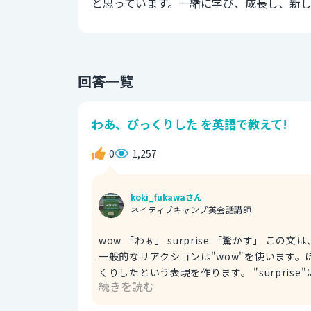
と思っています。一緒に学び、成長し、新
回答一覧
わあ、びっくりした を英語で教えて!
0
1,257
koki_fukawaさん
ネイティブキャンプ英会話講師
wow 「わぁ」 surprise 「驚かす」 この文は、まず驚いた際のリアクションを文頭に置きます。驚かされた際の
一般的なリアクションは"wow"を使います。ほかには、
くりしたという表現を作ります。 "surpri
続きを読む
は受け身になります。さらに、その後"at"
ら適しません。そこで、主語を「後ろから声