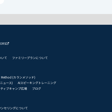
TORS
ついて
ファミリープランについて
an Method (カランメソッド)
リーニュース)
AIスピーキングトレーニング
イティブキャンプ広場
ブログ
ウンセリングについて