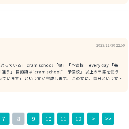
があるので、"does not"をつけます。 以上をまとめる
terfere with my daily life. 「生活に困らなければ問題ない」
2023/11/30 22:59
います」 という文が完成します。 この文に、毎日という文を
ことができます。 なので、 I go to the cram
います」 となります。
7
8
9
10
11
12
>
>>