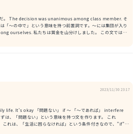
 The decision was unanimous among class member. そ
mong ourselves. 私たちは賞金を山分けしました。 この文では、
るいは、「反対意見がなかった」という状態を表す必要がありま
、"unanimous"「満場一致の」です。この単語を使えば、そ
できます。 あとは、主語"The answer"を使い、be動
 The answer is unanimous 「誰もが納得する回答でした」
2023/11/30 23:17
あれば」 interfere
現は、「私の生活に支障を与える」という表現にかえて表します。