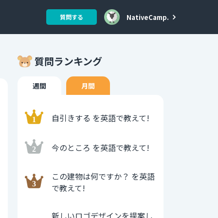
NativeCamp.
質問する
質問ランキング
週間
月間
自引きする を英語で教えて!
今のところ を英語で教えて!
この建物は何ですか？ を英語
で教えて!
新しいロゴデザインを提案し