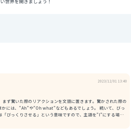
しい世界を開きましょう！
2023/12/01 13:40
"Ah"や"Oh what"などもあるでしょう。 続いて、びっ
se"は「びっくりさせる」という意味ですので、主語を"I"にする場合
をつけ、驚いた対象を書く必要があるため、少々時間がかかることか
をかけられたこと」にします。ただ、それを英語にすると長いの