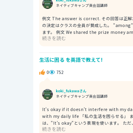
ネイティブキャンプ英会話講師
例文 The answer is correct. その回答は正解だ。
の決定はクラスの全員が賛成した。 "among"は「～の中で」という意味を持つ前置詞です。～には集団が入り
ます。 例文 We shared the prize money a
続きを読む
とある回答に対して、全員が「納得した」あ
す。 この状況を説明する単語があります。それは
の場にいた人全員が納得した状況を表現することが
生活に困る を英語で教えて!
詞"is"を加えれば完成です。
0
752
koki_fukawaさん
ネイティブキャンプ英会話講師
It's okay if it doesn't interfere with my daily life. It's okay 「問題ない」 if ～ 「～で
with my daily life 「私の生活を困らせる」 まずは、「問題ない」という意味を持つ文を作ります。 これ
は、"It's okay"という表現を使います。 ただ、これは、「生活に困らなければ」という条件付きなので、"if"を
続きを読む
使って表現します。 「生活に困る」という表