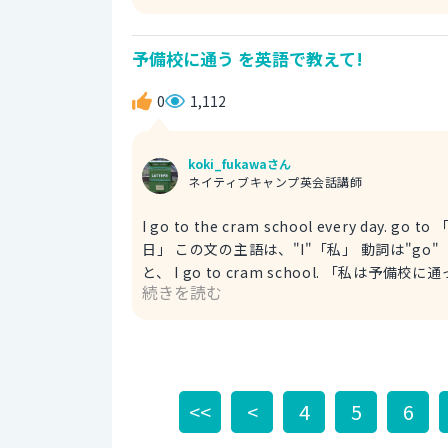
主語は形式主語のitを使います。 今回は、否定する必要
と完成します。 It's okay if it doesn't in
予備校に通う を英語で教えて!
0
1,112
koki_fukawaさん
ネイティブキャンプ英会話講師
I go to the cram school every day. go to 「通っている」 cram school 「塾」「予備校」 every day 「毎
日」 この文の主語は、"I"「私」 動詞は"go"「通う」 目的語は"cram school"「予備校」 以上の単語を使う
と、 I go to cram school. 「私は予備校に通って
続きを読む
加えれば作りたい文が完成します。 「毎日」は"every day"で表す
school every day. 「予備校に毎日通って
<<
<
4
5
6