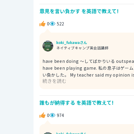
で、"it"にします。 そして、主語が驚かすのは私なので、"m
意見を言い負かす を英語で教えて!
Wow, It surprised me. 「わあ、びっくりし
0
522
koki_fukawaさん
ネイティブキャンプ英会話講師
have been doing ～してばかりいる outspeak 言い
have been playing game. 私の息子はゲ
い負かした。 My teacher said my opinion 
続きを読む
が友達、今回は男性としました。"he"。 動詞が「言
す。 これらを並べると、 He outspeaks opini
は、もう少し複雑で、動詞部分は「言い負か
誰もが納得する を英語で教えて!
る必要があります。これを表現するためには、"ha
ても、誰の意見なのかを付け加える必要があり
0
974
め、"someone's"を使います。 以上2つを付け加えれば完成です。 He has been outspeakng someone's
opinion. 「意見を言い負かしてばかりだ」
koki_fukawaさん