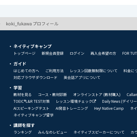
koki_fukawa プロフィール
ネイティブキャンプ
トップページ
新規会員登録
ログイン
再入会希望の方
FOR TU
ガイド
はじめての方へ
ご利用方法
レッスン回数無制限について
料金に
対応ブラウザダウンロード
英会話アプリについて
学習
教材を見る
コース・教材診断
オンラインストア (教材購入)
Call
TOEIC®L&R TEST対策
レッスン環境チェック
Daily News (デイ
AIスピーキングテスト
AI発音トレーニング
Hey! Native Camp
ネ
ネイティブキャンプ留学
講師を探す
ランキング
みんなのレビュー
ネイティブスピーカーについて
カ