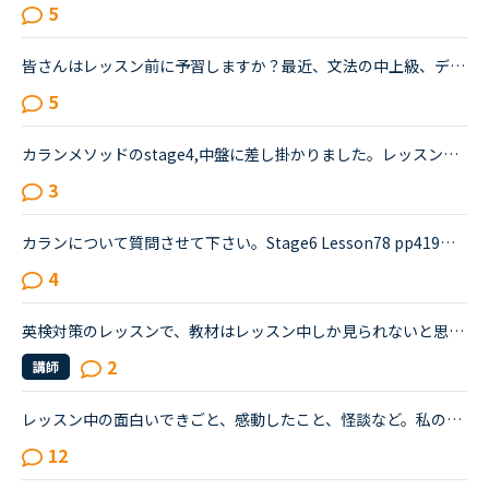
5
皆さんはレッスン前に予習しますか？最近、文法の中上級、デイリーニュース、ディスカッション等を受けていますがだんだん内容が難しくなってきて予習がないと不安でレッスンが受けられません。というか予習して...
5
カランメソッドのstage4,中盤に差し掛かりました。レッスンの復習には、特にNEW WORK の復習でテキストとオーディオを利用しています。講師の質問がよく聞き取れないまま、講師のリードでやっと口伝えで回答して...
3
カランについて質問させて下さい。Stage6 Lesson78 pp419質問：Do you always choose your clothes yourself or does someone else ever help you to choose them?回答：No, I don't always choose my clothes my...
4
英検対策のレッスンで、教材はレッスン中しか見られないと思うのですが、レッスン後にそれをもう一度見ることは出来ないのでしょうか？レッスン中に模範解答が出ていたのですが、先生が解説をしてくれなくて何故...
2
講師
レッスン中の面白いできごと、感動したこと、怪談など。私の方からは、そろそろ午前2時なので怪談にします。もう一年ほど前になるでしょうか。すでに退職された男性講師とのレッスン中のことでした。とつぜん、彼...
12