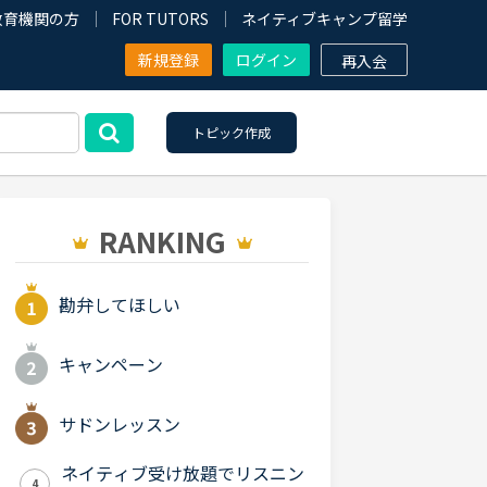
教育機関の方
FOR TUTORS
ネイティブキャンプ留学
新規登録
ログイン
再入会
トピック作成
RANKING
勘弁してほしい
キャンペーン
サドンレッスン
ネイティブ受け放題でリスニン
4