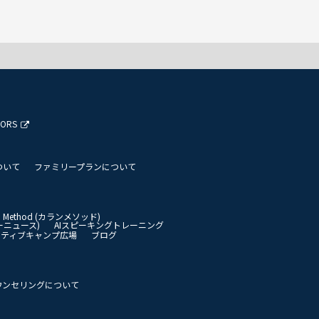
TORS
ついて
ファミリープランについて
an Method (カランメソッド)
イリーニュース)
AIスピーキングトレーニング
イティブキャンプ広場
ブログ
ウンセリングについて