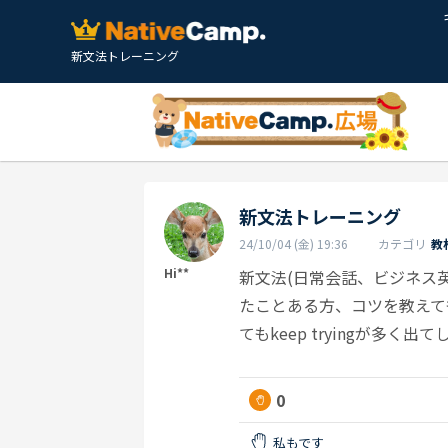
新文法トレーニング
新文法トレーニング
24/10/04 (金) 19:36
カテゴリ
教
Hi**
新文法(日常会話、ビジネス英
たことある方、コツを教えて
てもkeep tryingが多く出
0
私もです