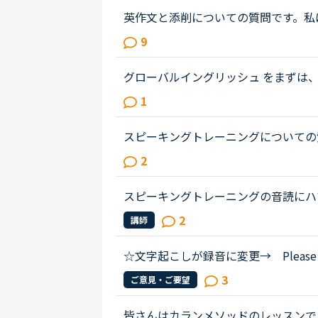
英作文と添削についての質問です。私
ストでライティング練習を始めました
9
事が大事だと思うものの、自分の英...
グローバルイングリッシュ をまずは
で使われるようなネイティブで話す人
1
しない人が喋る英語）が私の会社で...
スピーキングトレーニングについての
スピーキングトレーニング、スピーキ
2
で、これだけスマホで受けてみようと..
スピーキングトレーニングの音読にハマ
語が○にはなりません。だいたい同じ
2
講師
ない単語が出てきます。ただ×ではな..
☆文字起こしが録音に変更→ Please
オンライン英会話における自習用アプリ
3
ご意見・ご要望
レーニング番号を明記頂けないでし...
皆さんはカランメソッドのレッスンで