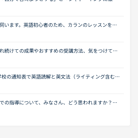
New WordsよりDaily Revisionの場合）私は
.
伺います。英語初心者のため、カランのレッスンを録
たいと思っています。自分の発音を聞くことも学習的
れ続けての成果やおすすめの受講方法、気をつけてい
ょうか。これからはアウトプットも鍛えたいので、フ
学校の通知表で英語読解と英文法（ライティング含む）
いつも読解が10、文法が7のようにどうしてものびな
での指導について、みなさん、どう思われますか？私
少なくとも中学校の文法の範囲が一通り終わらない
.