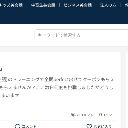
キッズ英会話
中高生英会話
ビジネス英会話
法人の方
材
語)のトレーニングで全問perfect出せてクーポンもらえ
もらえませんか？ここ数日何度も挑戦しましたがどうし
てしまいます
5
0
件のコメント
コイン
コメント
お気に入り