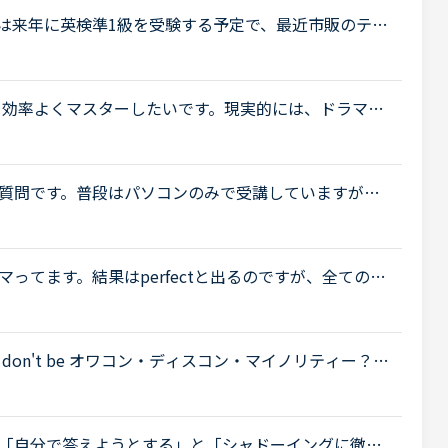
は来年に英検準1級を受験する予定で、最近市販のテキ
。スコアを取るためにはシンプルでも明確正確である
、効率よくマスターしたいです。現実的には、ドラマ中
よりも、グローバルイングリッシュ（英語を母国語と
質問です。普段はパソコンのみで受講していますが、
ングテストは、スマホ、タブレットのみのようなの
.
ってます。結果はperfectと出るのですが、全ての単
単語で毎回引っかかり、何回やっても絶対に○になら
.
 don't be オワコン・ディスコン・マイノリティー？
 スピーキングトレーニングPart2を3分割して、ト
「自分で答えようとする」と「シャドーイングに徹す