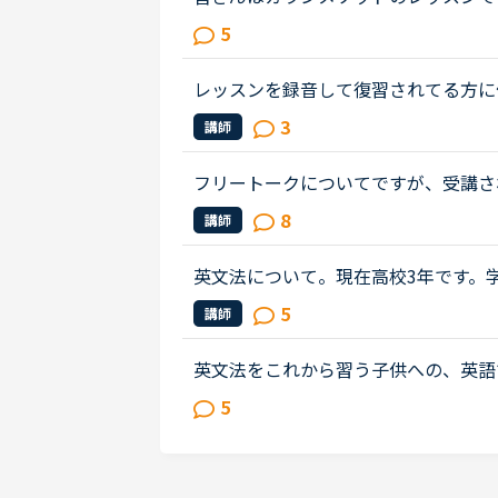
る」のどちらの方針で臨んでいますか？（特に
5
「自分で答えようとする」のほうなの..
レッスンを録音して復習されてる方に
音して何度も繰り返しトレーニングし
3
講師
には効果があると聞きますが、レッ...
フリートークについてですが、受講さ
ることあれば教えていただけないでし
8
講師
リートークを受講する機会を増やし...
英文法について。現在高校3年です。
の授業があるのですが、10段階評価で
5
講師
いんです。文法の教材としてはスク...
英文法をこれから習う子供への、英語
は、説明そのものを英語で行うのは、
5
と、なかなか厳しいのではないかと思..