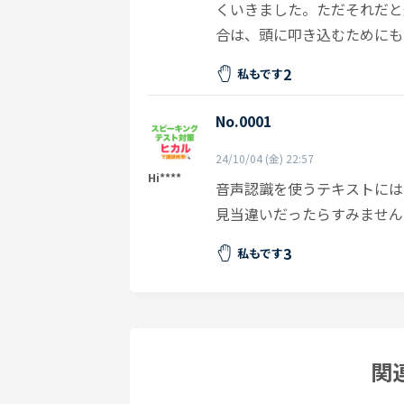
くいきました。ただそれだと
合は、頭に叩き込むためにも
2
私もです
No.0001
24/10/04 (金) 22:57
Hi****
音声認識を使うテキストには
見当違いだったらすみません
3
私もです
関