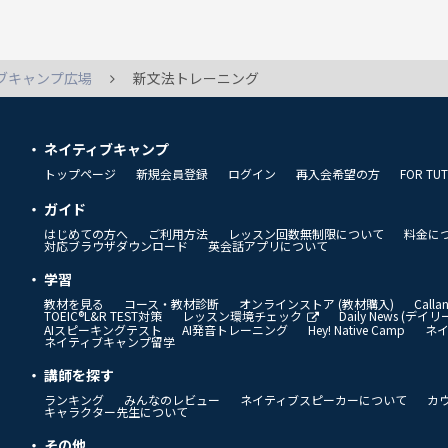
ブキャンプ広場
新文法トレーニング
ネイティブキャンプ
トップページ
新規会員登録
ログイン
再入会希望の方
FOR TU
ガイド
はじめての方へ
ご利用方法
レッスン回数無制限について
料金に
対応ブラウザダウンロード
英会話アプリについて
学習
教材を見る
コース・教材診断
オンラインストア (教材購入)
Call
TOEIC®L&R TEST対策
レッスン環境チェック
Daily News (デ
AIスピーキングテスト
AI発音トレーニング
Hey! Native Camp
ネ
ネイティブキャンプ留学
講師を探す
ランキング
みんなのレビュー
ネイティブスピーカーについて
カ
キャラクター先生について
その他