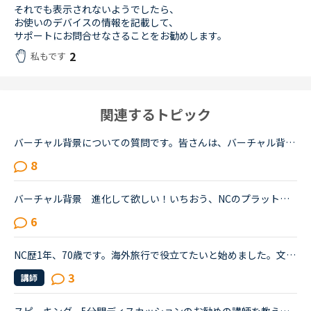
それでも表示されないようでしたら、
お使いのデバイスの情報を記載して、
サポートにお問合せなさることをお勧めします。
2
私もです
関連するトピック
バーチャル背景についての質問です。皆さんは、バーチャル背景を利用することがありますか。私は家の構造上、背景を壁側等にできないので、この機能を利用しようとしたのですが、何だか変な映像になってしまいま...
8
バーチャル背景 進化して欲しい！いちおう、NCのプラットフォームには「バーチャル背景」の機能が付いていますが、使うと途端にプラットフォームが重くなるし、動きは変だし、自分の画像はダウンロードできない...
6
NC歴1年、70歳です。海外旅行で役立てたいと始めました。文法初級〜中級を終えて、今はside by sideを中心に時々5分間ディスカッションを受けています。レッスン自体は楽しく受けていますが、コロナ禍で海外旅行...
3
講師