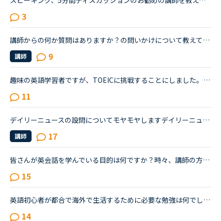
スピーキング、5分間ディスカッションのお勧めの講師を教えてください。海外旅行の際に自由に動き回れる、トラブルが起きても対処できるような英語力を身に付けたいと思い入会しました。カウンセリングでレベルチ...
3
講師からの何か質問はありますか？の問いかけについて教えてください。初めて3ヶ月の初心者で、もうすぐ海外旅行にいくので、旅行英会話を教材としてやってます。何か質問はありますか？と聞かれることがあるんで...
9
講師
趣味の英語学習者ですが、TOEICに挑戦することにしました。海外旅行をより楽しむために英語学習していますが、この状況で次の旅行はいつになるやら。目的を失ってダレてきたのでTOEICを受けることを思い立ちまし...
11
デイリーニュースの設問についてモヤモヤしますデイリーニュースが好きでよくとっています。世界のニュースのトピックで、内容が常に更新されてとてもいいと思うのですが、最後の３つの設問にいつもモヤモヤしま...
17
講師
皆さんが英会話を学んでいる目的は何ですか？時々、講師の方から聞かれると思いますが、自分の場合は、外国人の友人ともっと流暢に会話がしたいという目的です。・就職、転職のため・キャリアアップ、仕事のため...
15
英語初心者が都合で海外で生活するために必要な勉強は何でしょうか？恥ずかしながら、20年ほど英語からは遠ざかってきました。ほぼしゃべれません。現在カランSTAGE1から始めSTAGE3に入ったところです。こちらは...
14