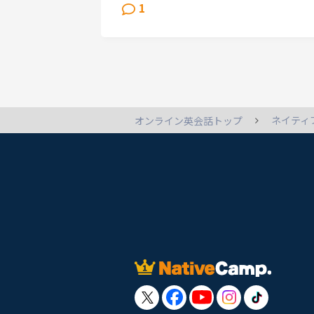
に投げかけてみました。返答を待ちた
1
っていて、私って暇人。我ながらア...
ネイティ
オンライン英会話トップ