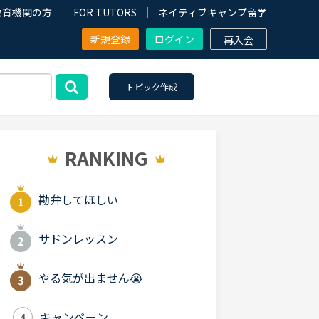
教育機関の方
FOR TUTORS
ネイティブキャンプ留学
新規登録
ログイン
再入会
トピック作成
RANKING
勘弁してほしい
サドンレッスン
やる気が出ません😭
キャンペーン
4