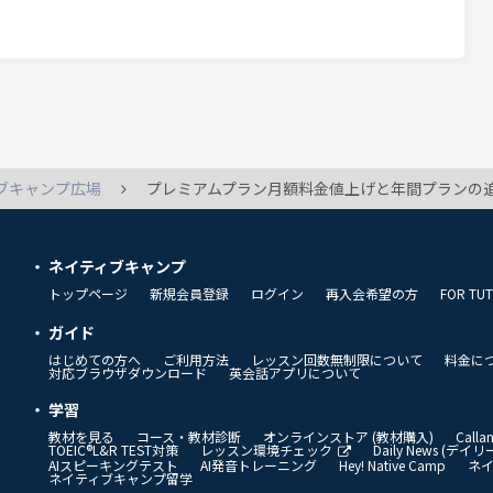
いと思います。いい加減、自分がストーカーみたくな
ブキャンプ広場
プレミアムプラン月額料金値上げと年間プランの
ネイティブキャンプ
トップページ
新規会員登録
ログイン
再入会希望の方
FOR TU
ガイド
はじめての方へ
ご利用方法
レッスン回数無制限について
料金に
対応ブラウザダウンロード
英会話アプリについて
学習
教材を見る
コース・教材診断
オンラインストア (教材購入)
Call
TOEIC®L&R TEST対策
レッスン環境チェック
Daily News (デ
AIスピーキングテスト
AI発音トレーニング
Hey! Native Camp
ネ
ネイティブキャンプ留学