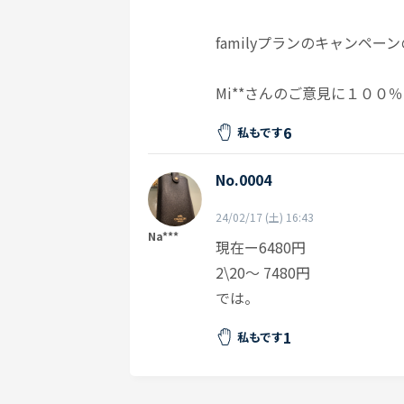
familyプランのキャンペ
Mi**さんのご意見に１００
6
私もです
No.0004
24/02/17 (土) 16:43
Na***
現在ー6480円
2\20〜 7480円
では。
1
私もです