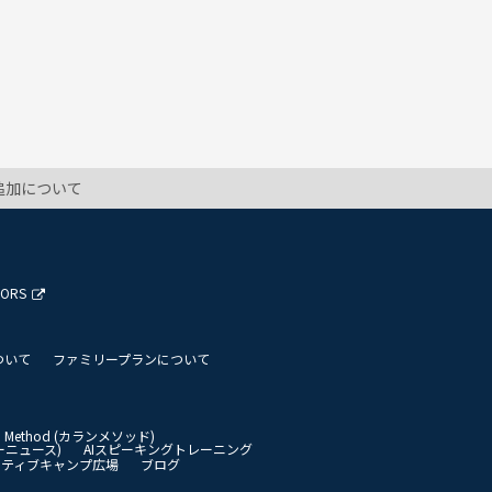
追加について
TORS
ついて
ファミリープランについて
an Method (カランメソッド)
イリーニュース)
AIスピーキングトレーニング
イティブキャンプ広場
ブログ