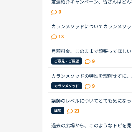
友達紹介キャンペーン、皆さんはどん
ンクを公開したんですが、今朝起きた
0
た。どなたかはわかりませんが、私...
カランメソッドについてカランメソッ
供時に別途ご案内させていただきます
13
がかかりそうですね。皆さんはほぼ...
月額料金、このままで頑張ってほしい
9
ご意見・ご要望
カランメソッドの特性を理解せずに、
カランの進め方について苦言を呈して
9
カランメソッド
て、個人的には「それは、生徒の方...
講師のレベルについてとても気になっ
文法と発音の基礎から始めてきたおか
21
講師
いることもほぼ理解できるようにな...
過去の広場から、このようなトピを見