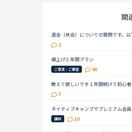
関
退会（休会）についての質問です。以
退会するのにベストな日程（払った期
2
ことなのでしょうか？--------------...
値上げと年間プラン
40
ご意見・ご要望
教えて欲しいです１年間続けて初心者コースでつ
&quot;they&quot; の区別Short Conv
7
ap?と言うのがあるのですが、ど...
ネイティブキャンプでプレミアム会員
のペースでレッスンを受けられていま
10
講師
されていますか？だとしたらカラン...