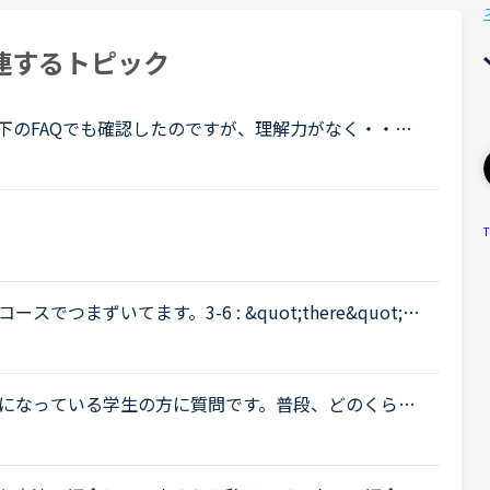
連するトピック
下のFAQでも確認したのですが、理解力がなく・・・
間分はレッスンを受けるという意味で）は14日という
T
まずいてます。3-6 : &quot;there&quot;と
ersationの文を読みQuestion１What is on William's m
になっている学生の方に質問です。普段、どのくらい
すか？予約ですか、それとも今すぐですか？カランは