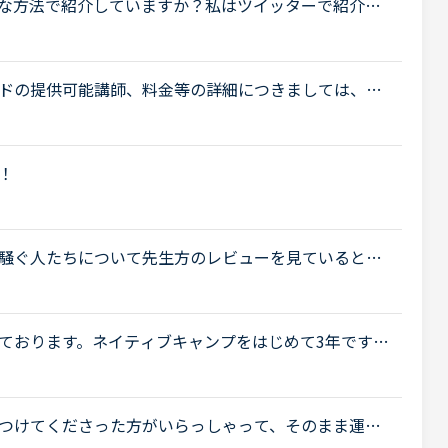
な方法で紹介していますか？私はツイッターで紹介リ
ら特典クーポン付与のお知らせメールが届いていまし
ドの提供可能講師、料金等の詳細につきましては、提
。とありますよね、予約で２００円、さらに追加料金
！
騒ぐ人たちについて先生方のレビューを見ていると、
いるレビューが目立つように思いました。これについ
ております。ネイティブキャンプをはじめて3年です。
げで、段々と言いたいことを表現でき、先生の話して
つけてくださった方がいらっしゃって、そのまま運営