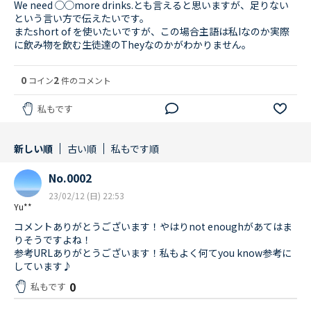
We need ◯◯more drinks.とも言えると思いますが、足りない
という言い方で伝えたいです。
またshort of を使いたいですが、この場合主語は私Iなのか実際
に飲み物を飲む生徒達のTheyなのかがわかりません。
0
2
コイン
件のコメント
私もです
新しい順
古い順
私もです順
No.0002
23/02/12 (日) 22:53
Yu**
コメントありがとうございます！やはりnot enoughがあてはま
りそうですよね！
参考URLありがとうございます！私もよく何てyou know参考に
しています♪
0
私もです