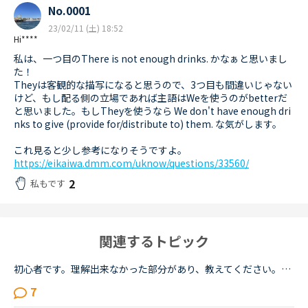
No.0001
23/02/11 (土) 18:52
Hi****
私は、一つ目のThere is not enough drinks. かなぁと思いまし
た！
Theyは客観的な描写になると思うので、3つ目も間違いじゃない
けど、もし配る側の立場であれば主語はWeを使うのがbetterだ
と思いました。もしTheyを使うなら We don't have enough dri
nks to give (provide for/distribute to) them. な気がします。
これ見ると少し参考になりそうですよ。
https://eikaiwa.dmm.com/uknow/questions/33560/
2
私もです
関連するトピック
初心者です。理解出来なかった部分があり、教えてください。James is asking Charlotte about Gabriella's birthday party. James When was Gabriella's birthday?Charlotte It was last weekend.James How was t...
7