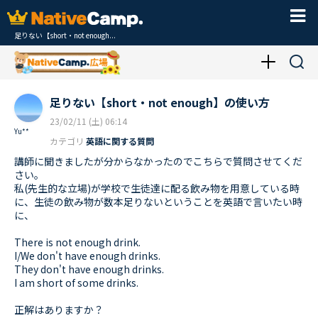
足りない【short・not enough...
足りない【short・not enough】の使い方
23/02/11 (土) 06:14
Yu**
カテゴリ
英語に関する質問
講師に聞きましたが分からなかったのでこちらで質問させてくだ
さい。
私(先生的な立場)が学校で生徒達に配る飲み物を用意している時
に、生徒の飲み物が数本足りないということを英語で言いたい時
に、
There is not enough drink.
I/We don't have enough drinks.
They don't have enough drinks.
I am short of some drinks.
正解はありますか？