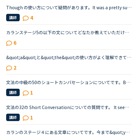
Though の使い方について疑問があります。It was a pretty sudden death. It must have caused a lot of grief for the family though.Grammar middle 52 の中で、上記の文章中のthough の使い方がよくわかりませ...
4
講師
カランステージ5の以下の文についてどなたか教えていただけないでしょうか。pp319 質問 What do you think you should do if you want to make a lot of money ?回答 If you★ want to make a lot of money, I t...
6
&quot;a&quot;と&quot;the&quot;の使い方がよく理解できていないので、どなたか教えてください。カラン９です770 The difference between &quot;excuse&quot;(v) and &quot;excuse&quot;(n) is that &quot;excus...
2
文法の中級の50のショートカンバセーションについてです。Benjamin's son called him at his law firm while he was busy having a meeting. Benjamin &quot;What did my son say?&quot; Secretary &quot;He sai...
1
講師
文法の32の Short Conversationについての質問です。 It seems like Daniel and Olivia are distracted by the street noises this evening.Olivia What's the matter? You are thinking about something, aren't...
1
講師
カランのステージ４にある文章についてです。今まで&quot;you&quot;と聞かれたら&quot;I&quot;、&quot;I&quot;と聞かれたら&quot;you&quot;という回答でしたが、&quot;Is it easier to become good at a sport if...