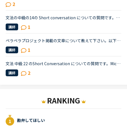
2
文法の中級の14の Short conversation についての質問です。Layla and David are having a conversation about the incident.David : Have you heard about the incident that happened the other night?Layla : ...
1
講師
ペラペラプロジェクト掲載の文章について教えて下さい。以下文章の訳について、一段落目のI did not see enough female role model given the opportunity 〜とありますが、これは「〜の機会が与えられた女性のロ...
1
講師
文法 中級 22 のShort Conversation についての質問です。Michael:Hey, have you seen this movie: &quot;Freddy vs. Jason&quot;?Sarah:No. I know those killers though. Freddy, from &quot;A Nightmare on El...
2
講師
RANKING
勘弁してほしい