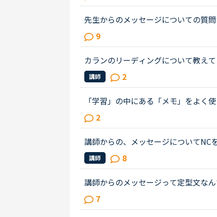
れた先生で、何度か受講しました...
先生からのメッセージについての質問
がら先生との楽しいレッスンのおかげ
9
メッセージをくれない先生が今のと...
カランのリーディングについて教えて
ッセージに残されていますが、生徒が
2
講師
うのでしょうか？おそらく、講師側...
「学習」の中にある「メモ」をよく使
チャットボックスに入れてもらった単
2
入れています。ある程度以上になる...
講師からの、メッセージについてNC
スンを受け、レッスンを受けてから、
8
講師
だ、メッセージが届いていません。講..
講師からのメッセージって定型文なん
るんですかねえ？たまにレッスンに関
7
しないんでしょうか？義務的な温か...