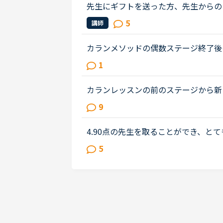
先生にギフトを送った方、先生からの
ゃいますか？先生がギフトを受け取る
5
講師
に設定されていたメッセージが自動...
カランメソッドの偶数ステージ終了後
尋ねします。いま、ステージ６の終盤
1
ージ５ではFSRも結構時間がかかった..
カランレッスンの前のステージから新しいス
ついて質問です。 通常Daily revi
9
ますが、カランで新しいステージ...
4.90点の先生を取ることができ、と
タイピングをしているので、気になっ
5
回答に詰まっていても、いつまでも...