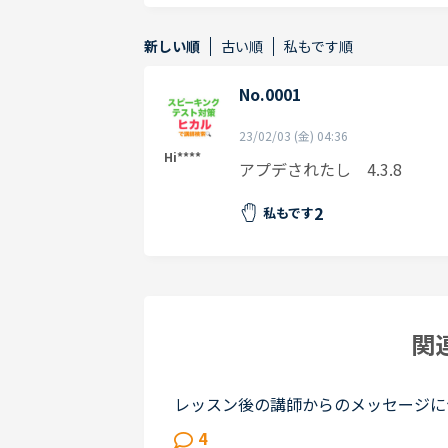
新しい順
古い順
私もです順
No.0001
23/02/03 (金) 04:36
Hi****
アプデされたし 4.3.8
2
私もです
関
レッスン後の講師からのメッセージに
ん在宅)で、いつも定型文をコピペし
4