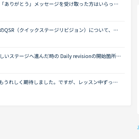
「ありがとう」メッセージを受け取った方はいらっし
と、NCのテンプレメッセージ、もしくは各先生が事前
のQSR（クイックステージリビジョン）について、お
に来ていて、来週末ごろからFSRに入りそうです。ステ
.
テージへ進んだ時の Daily revisionの開始箇所に
sionの開始箇所はNew Wordから6ページ前となってい
てもうれしく期待しました。ですが、レッスン中ずっと
てしまいレッスンに集中できませんでした。こちらが