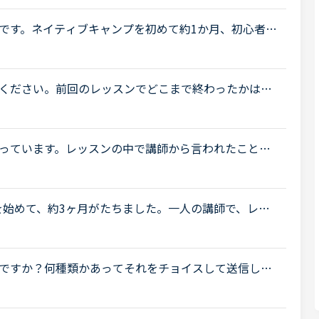
です。ネイティブキャンプを初めて約1か月、初心者な
で毎日続けることができています。レッスン終了後、
ください。前回のレッスンでどこまで終わったかはメ
読めるメッセージと、講師側が読めるメッセージは違
っています。レッスンの中で講師から言われたこと、
語の復習や、例文など自分で調べたことなどどんどん
を始めて、約3ヶ月がたちました。一人の講師で、レッ
もうすぐ、一ヶ月がたとうとしています。しかし、ま
.
ですか？何種類かあってそれをチョイスして送信して
係ないようなものだったりで自分の言葉でメッセージ