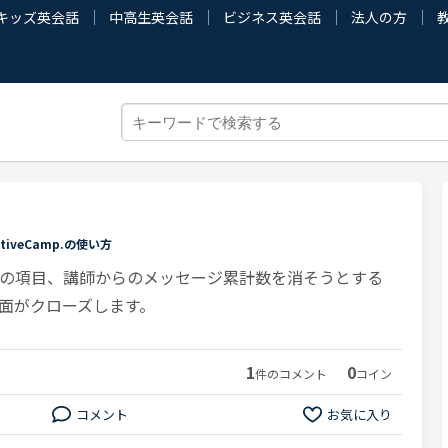
キッズ英会話
中高生英会話
ビジネス英会話
法人の方
ativeCamp.の使い方
の項目、講師からのメッセージ累計数を消そうとする
面がクローズします。
1
0
件のコメント
コイン
コメント
お気に入り