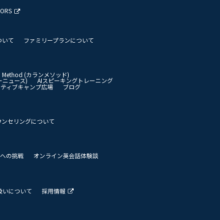
TORS
ついて
ファミリープランについて
an Method (カランメソッド)
イリーニュース)
AIスピーキングトレーニング
イティブキャンプ広場
ブログ
ウンセリングについて
 世界への挑戦
オンライン英会話体験談
扱いについて
採用情報