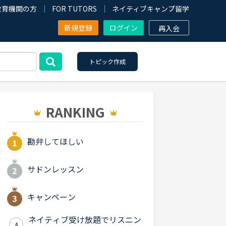
教育機関の方
FOR TUTORS
ネイティブキャンプ留学
新規登録
ログイン
再入会
トピック作成
RANKING
勘弁してほしい
サドンレッスン
キャンペーン
ネイティブ受け放題でリスニン
4