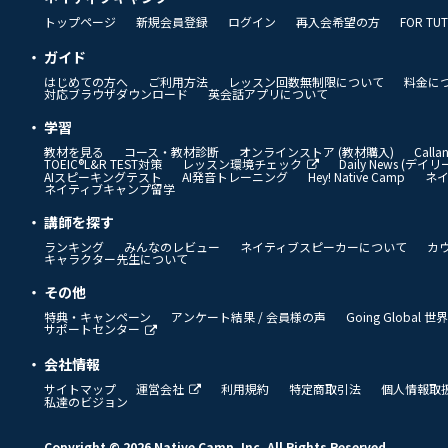
トップページ
新規会員登録
ログイン
再入会希望の方
FOR TU
ガイド
はじめての方へ
ご利用方法
レッスン回数無制限について
料金に
対応ブラウザダウンロード
英会話アプリについて
学習
教材を見る
コース・教材診断
オンラインストア (教材購入)
Call
TOEIC®L&R TEST対策
レッスン環境チェック
Daily News (デ
AIスピーキングテスト
AI発音トレーニング
Hey! Native Camp
ネ
ネイティブキャンプ留学
講師を探す
ランキング
みんなのレビュー
ネイティブスピーカーについて
カ
キャラクター先生について
その他
特典・キャンペーン
アンケート結果 / 会員様の声
Going Global
サポートセンター
会社情報
サイトマップ
運営会社
利用規約
特定商取引法
個人情報取
私達のビジョン
Copyright © 2026 Native Camp, Inc. All Rights Reserved.