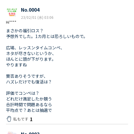
No.0004
23/02/01 (水) 03:06
Hi****
まさかの福引ロス？
予想外でした。1カ月とは恐ろしいもので。
広場、レッスンタイムコンペ、
ネタが尽きないというか、
ほんとに頭が下がります。
やりますね
賛否ありそうですが、
ハズレだけでも復活は？
評価でコンペは？
どれだけ満足したか競う
合計時間で問題あるなら
平均点で？あとは抽選で
1
私もです