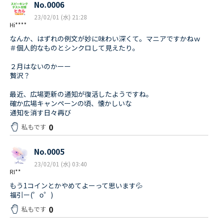
No.0006
23/02/01 (水) 21:28
Hi****
なんか、はずれの例文が妙に味わい深くて。マニアですかねｗ
＃個人的なものとシンクロして見えたり。
２月はないのかーー
贅沢？
最近、広場更新の通知が復活したようですね。
確か広場キャンペーンの頃、懐かしいな
通知を消す日々再び
0
私もです
No.0005
23/02/01 (水) 03:40
RI**
もう1コインとかやめてよーって思います💦
福引ー(゜o゜)
0
私もです