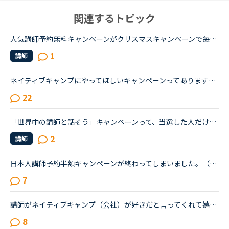
関連するトピック
人気講師予約無料キャンペーンがクリスマスキャンペーンで毎日始まりますが、日曜日の無料講師予約キャンペーンで一度予約してしまった先生は、本キャンペーンで無料で受講できないのでしょうか。
1
講師
ネイティブキャンプにやってほしいキャンペーンってありますか？以前やっていたキャンペーンもう一回やってほしい！も完全オリジナルでこういうキャンペーンやってほしいというアイデアも書いてみませんか？(運営...
22
「世界中の講師と話そう」キャンペーンって、当選した人だけに直接連絡が行くのですかね？ 今、冬のキャンペーン中ですが、当たらないかなあと楽しみにしていますが、そう言えば&quot;世界中の…”のキャンペーン...
2
講師
日本人講師予約半額キャンペーンが終わってしまいました。（涙）一度受けてみたいけどサドンで取りづらかった先生、よくお世話になっている先生とたくさんレッスンできてとても嬉しかったです。またサドンでのバ...
7
講師がネイティブキャンプ（会社）が好きだと言ってくれて嬉しかったです。ネイティブキャンプに入会してから５ケ月の間お世話になっている大好きな講師が言うにはネイティブキャンプはこれまで働いたESL（第二言...
8