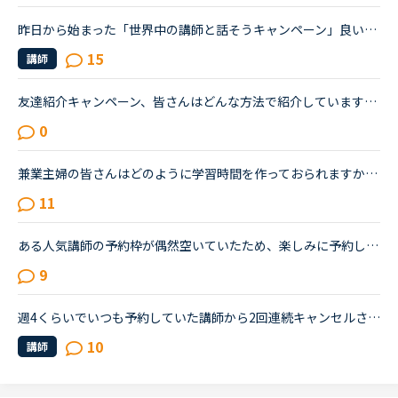
昨日から始まった「世界中の講師と話そうキャンペーン」良いと思いませんか？SNSを使った（認知度を上げる？）キャンペーンには気乗りがしなかったのですが（すみません）普段、新しい先生は少し躊躇してしまう自...
15
講師
友達紹介キャンペーン、皆さんはどんな方法で紹介していますか？私はツイッターで紹介リンクを公開したんですが、今朝起きたら特典クーポン付与のお知らせメールが届いていました。どなたかはわかりませんが、私...
0
兼業主婦の皆さんはどのように学習時間を作っておられますか？NCでは沢山のキャンペーンを設けてくださっていますが、時間を捻出するのが難しく、悲しい思いをしています。今回のワールドツアーキャンペーンも制...
11
ある人気講師の予約枠が偶然空いていたため、楽しみに予約しました。ですが、当日の1時間前に講師都合によるレッスンキャンセルにより、講師が変更になったと通知が来ました。とても残念に思い、他の日時に予約し...
9
週4くらいでいつも予約していた講師から2回連続キャンセルされました。その先生はとても教えるのがうまいので評価もよく、ファンもついている感じですが、予約自体はほぼ私だけが一日一回いれている感じです。ご...
10
講師