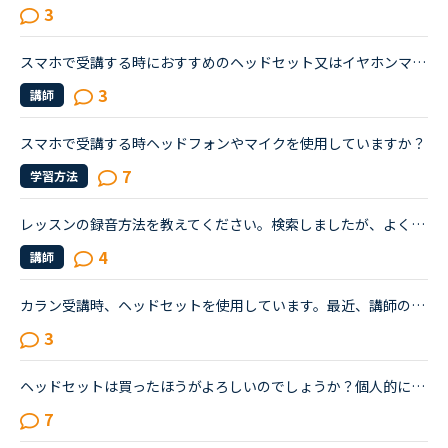
3
スマホで受講する時におすすめのヘッドセット又はイヤホンマイクはありますか?初めまして。トライアル期間が終わり、今日から正式にNCに入会した者です。普段はノートパソコンで受講しているのですが、無線Wi-Fi...
3
講師
スマホで受講する時ヘッドフォンやマイクを使用していますか？
7
学習方法
レッスンの録音方法を教えてください。検索しましたが、よくわかりませんでした。パソコン(Windows10 Firefox)に録音機能なしのヘッドセットを繋いでいます。ボイスレコーダー(IC レコーダー)は手元にあります。...
4
講師
カラン受講時、ヘッドセットを使用しています。最近、講師の声は問題なく聞こえるのですが、自分の声が反響して後から聞こえてきてとても気になります。ヘッドセットに問題があるのでしょうか？ヘッドセットを買...
3
ヘッドセットは買ったほうがよろしいのでしょうか？個人的にイヤホンやヘッドセットは耳が気持ち悪くなるのでなるべくはしたくありませんヘッドセットを付けるとやはり講師の方々にとってより聞き取りやすいので...
7