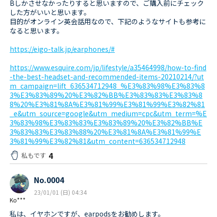
Bしかさせなかったりすると思いますので、ご購入前にチェック
した方がいいと思います。
目的がオンライン英会話用なので、下記のようなサイトも参考に
なると思います。
https://eigo-talk.jp/earphones/#
https://www.esquire.com/jp/lifestyle/a35464998/how-to-find
-the-best-headset-and-recommended-items-20210214/?ut
m_campaign=lift_636534712948_%E3%83%98%E3%83%8
3%E3%83%89%20%E3%82%BB%E3%83%83%E3%83%8
8%20%E3%81%8A%E3%81%99%E3%81%99%E3%82%81
_e&utm_source=google&utm_medium=cpc&utm_term=%E
3%83%98%E3%83%83%E3%83%89%20%E3%82%BB%E
3%83%83%E3%83%88%20%E3%81%8A%E3%81%99%E
3%81%99%E3%82%81&utm_content=636534712948
4
私もです
No.0004
23/01/01 (日) 04:34
Ko***
私は、イヤホンですが、earpodsをお勧めします。