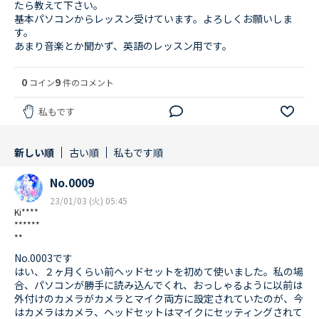
たら教えて下さい。
基本パソコンからレッスン受けています。よろしくお願いしま
す。
あまり音楽とか聞かず、英語のレッスン用です。
0
9
コイン
件のコメント
私もです
新しい順
古い順
私もです順
No.0009
23/01/03 (火) 05:45
Ki****
******
**
No.0003です
はい、２ヶ月くらい前ヘッドセットを初めて使いました。私の場
合、パソコンが勝手に読み込んでくれ、おっしゃるように以前は
外付けのカメラがカメラとマイク両方に設定されていたのが、今
はカメラはカメラ、ヘッドセットはマイクにセッティングされて