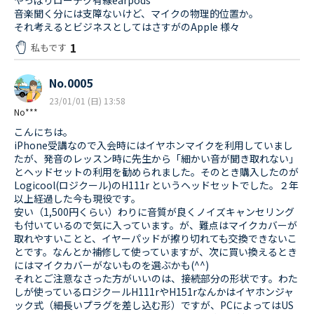
やっぱりローテク有線earpods
音楽聞く分には支障ないけど、マイクの物理的位置か。
それ考えるとビジネスとしてはさすがのApple 様々
1
私もです
No.0005
23/01/01 (日) 13:58
No***
こんにちは。
iPhone受講なので入会時にはイヤホンマイクを利用していまし
たが、発音のレッスン時に先生から「細かい音が聞き取れない」
とヘッドセットの利用を勧められました。そのとき購入したのが
Logicool(ロジクール)のH111r というヘッドセットでした。２年
以上経過した今も現役です。
安い（1,500円くらい）わりに音質が良くノイズキャンセリング
も付いているので気に入っています。が、難点はマイクカバーが
取れやすいことと、イヤーパッドが擦り切れても交換できないこ
とです。なんとか補修して使っていますが、次に買い換えるとき
にはマイクカバーがないものを選ぶかも(^^)
それとご注意なさった方がいいのは、接続部分の形状です。わた
しが使っているロジクールH111rやH151rなんかはイヤホンジャ
ック式（細長いプラグを差し込む形）ですが、PCによってはUS