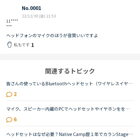
No.0001
22/12/30 (金) 21:53
11****
***
ヘッドフォンのマイクのほうが音質いいですよ
1
私もです
関連するトピック
皆さんの使っているBluetoothヘッドセット（ワイヤレスイヤホンマイク）を教えてください！最近、パソコンの挙動が怪しくなってきたため、Android版のアプリを使い始めました。すると、①スマホのマイク＆イヤホン...
2
マイク、スピーカー内蔵のPCでヘッドセットやイヤホンをを使わずにレッスンを受けています。スピーキングテスト対策の教材はヘッドセット推奨となっていますが、なしでも受けられますか？他のレッスンもヘッドセ...
6
ヘッドセットはなぜ必要？Native Camp歴１年でカランStage7です。PCは最低限のものを購入したので、別売のマイク付きカメラとUSBスピーカーを利用しています。今日、初めてカランでヘッドセットをつけて欲しいと...