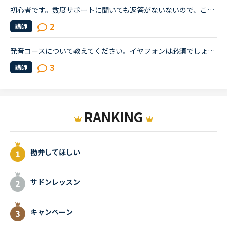
初心者です。数度サポートに聞いても返答がないないので、こちらで皆様にお聞きします。エアフォンをつけないと、講師の自己紹介のビデオの声が聞こえません。エアフォンをつけると聞こえます。何故でしょうか？...
2
講師
発音コースについて教えてください。イヤフォンは必須でしょうか？iPhoneのアプリで受講中で、他のレッスンではイヤフォンは使用していません。先程初めて発音コースを受講したところ、私の声は講師に聞こえてい...
3
講師
RANKING
勘弁してほしい
サドンレッスン
キャンペーン