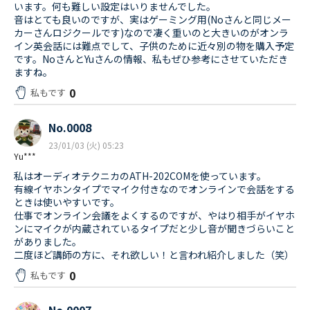
います。何も難しい設定はいりませんでした。
音はとても良いのですが、実はゲーミング用(Noさんと同じメー
カーさんロジクールです)なので凄く重いのと大きいのがオンラ
イン英会話には難点でして、子供のために近々別の物を購入予定
です。NoさんとYuさんの情報、私もぜひ参考にさせていただき
ますね。
0
私もです
No.0008
23/01/03 (火) 05:23
Yu***
私はオーディオテクニカのATH-202COMを使っています。
有線イヤホンタイプでマイク付きなのでオンラインで会話をする
ときは使いやすいです。
仕事でオンライン会議をよくするのですが、やはり相手がイヤホ
ンにマイクが内蔵されているタイプだと少し音が聞きづらいこと
がありました。
二度ほど講師の方に、それ欲しい！と言われ紹介しました（笑）
0
私もです