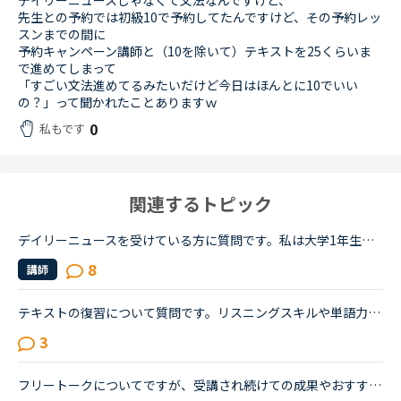
デイリーニュースじゃなくて文法なんですけど、
先生との予約では初級10で予約してたんですけど、その予約レッ
スンまでの間に
予約キャンペーン講師と（10を除いて）テキストを25くらいま
で進めてしまって
「すごい文法進めてるみたいだけど今日はほんとに10でいい
の？」って聞かれたことありますｗ
0
私もです
関連するトピック
デイリーニュースを受けている方に質問です。私は大学1年生で、ネイティブキャンプは初めてまだひと月足らずの初心者です。一応英語系の学問をしていて、今月受けたスピーキングテストは6でした。普段は、できる...
8
講師
テキストの復習について質問です。リスニングスキルや単語力をつけるために音読がよいと言われ、実際に音読を三冊ぐらい実施しました（一つの長文を20回づつ）が、自分の中で上達がないように思っています。また...
3
フリートークについてですが、受講され続けての成果やおすすめの受講方法、気をつけていることあれば教えていただけないでしょうか。これからはアウトプットも鍛えたいので、フリートークを受講する機会を増やし...