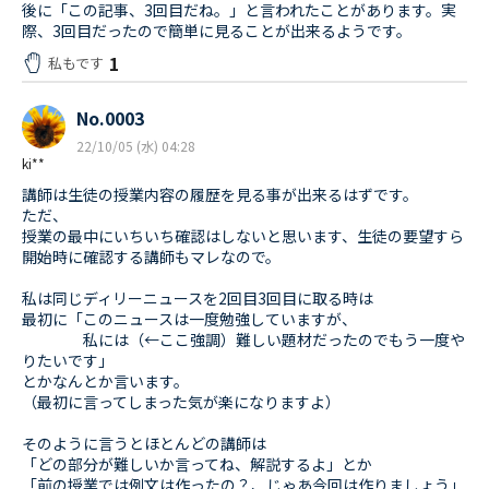
後に「この記事、3回目だね。」と言われたことがあります。実
際、3回目だったので簡単に見ることが出来るようです。
1
私もです
No.0003
22/10/05 (水) 04:28
ki**
講師は生徒の授業内容の履歴を見る事が出来るはずです。
ただ、
授業の最中にいちいち確認はしないと思います、生徒の要望すら
開始時に確認する講師もマレなので。
私は同じディリーニュースを2回目3回目に取る時は
最初に「このニュースは一度勉強していますが、
私には（←ここ強調）難しい題材だったのでもう一度や
りたいです」
とかなんとか言います。
（最初に言ってしまった気が楽になりますよ）
そのように言うとほとんどの講師は
「どの部分が難しいか言ってね、解説するよ」とか
「前の授業では例文は作ったの？、じゃあ今回は作りましょう」