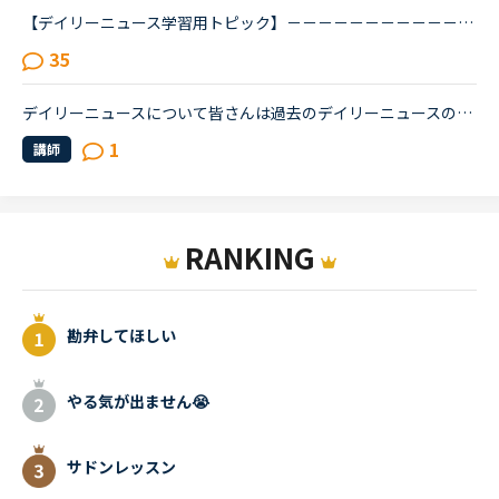
【デイリーニュース学習用トピック】－－－－－－－－－－－－－－－－－－－－－デイリーニュースの学習の効果を上げるために、記事について意見を交換したり、記事の中の単語や文法についての発見や質問を投稿...
35
デイリーニュースについて皆さんは過去のデイリーニュースの教材を使用していますか？それとも最新のものを使っていますか？個人的にデイリーニュースを気に入っていてなるべく多く読みたいのですが、さすがに1年...
1
講師
RANKING
勘弁してほしい
やる気が出ません😭
サドンレッスン