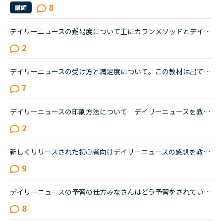
8
講師
デイリーニュースの難易度について主にカランメソッドとデイリーニュースを使ってレッスンを受講しています。デイリーニュースが日によって難易度が変わり、とても簡単な時と少し難しいと感じる時があります。簡...
2
デイリーニュースの受け方と満足度について。この教材は出てくる単語をチェックして、オーディオを聞いて、質問に答えて、ディスカッションする。という流れで合ってますか？ みなさまはレッスンでオーディオを...
7
デイリーニュースの印刷方法について デイリーニュースを教材としてレッスンを受けたいのですが、レッスンを効率的にするためにも事前にニュースを読み、ディスカッションをメインにレッスンを進めたいと思って...
2
新しくリリースされた初心者向けデイリーニュースの感想を教えてください。私はとにかくレッスンを継続したいタイプで、負荷が続くとレッスン受講自体から遠ざかってしまう、マンスリーテスト６レベルの生徒です...
9
デイリーニュースの予習の仕方みなさんはどう予習をされているか気になりまして、ご相談させてください。簡単な会話等はできるようになっており、カランStage9から段々と難しくなり先生に相談したところデイリー...
8