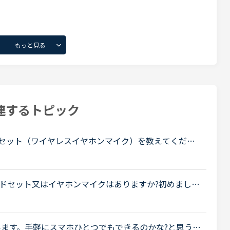
もっと見る
連するトピック
ヘッドセット（ワイヤレスイヤホンマイク）を教えてくださ
てきたため、Android版のアプリを使い始めまし
...
ドセット又はイヤホンマイクはありますか?初めまし
ら正式にNCに入会した者です。普段はノートパソコン
.
います。手軽にスマホひとつでもできるのかな?と思うの