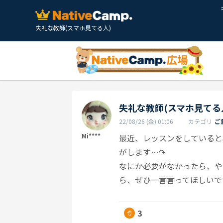
失礼な教師(スマホ見てる人)
失礼な教師(スマホ見てる
22/08/26 (金) 01:06
カテゴリ
ご
Mi****
最近、レッスンをしていると
がします…↷
なにか必要がなかったら、や
ら、ぜひ一言言ってほしいで
3