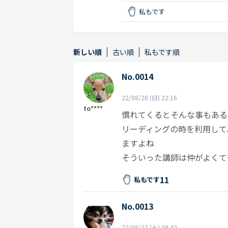
私もです
新しい順
古い順
私もです順
No.0014
22/08/28 (日) 22:16
to****
慣れてくるとそんな事もある
リーディングの時を利用して
ますよね
そういった講師は仲がよくて
11
私もです
No.0013
22/08/27 (土) 09:42