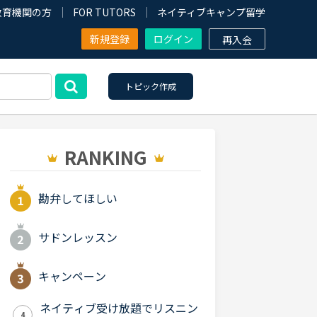
教育機関の方
FOR TUTORS
ネイティブキャンプ留学
新規登録
ログイン
再入会
トピック作成
RANKING
勘弁してほしい
サドンレッスン
キャンペーン
ネイティブ受け放題でリスニン
4