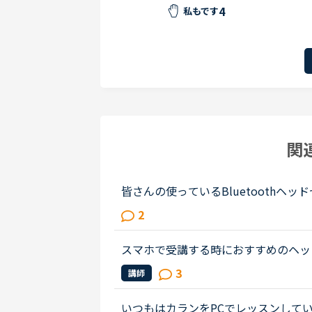
4
私もです
関
皆さんの使っているBluetooth
い！最近、パソコンの挙動が怪しくなっ
2
た。すると、①スマホのマイク＆イヤホン
スマホで受講する時におすすめのヘッ
て。トライアル期間が終わり、今日か
3
講師
で受講しているのですが、無線Wi-Fi..
いつもはカランをPCでレッスンして