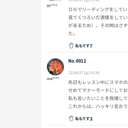
Hi****
ＤＮでリーディングをしてい
見てくつろいだ表情をしてい
があるため）、その時はさす
た。
7
私もです
No.0012
22/08/27 (土) 03:36
ma****
先日もレッスン中にスマホの
せめてマナーモードにしてお
私も言いたいことを我慢して
これからは、ハッキリ言おう
3
私もです