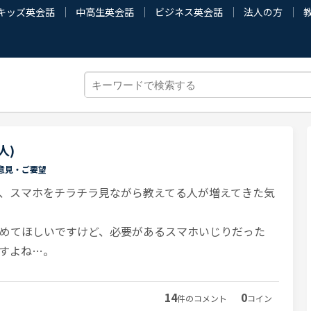
キッズ英会話
中高生英会話
ビジネス英会話
法人の方
人)
意見・ご要望
、スマホをチラチラ見ながら教えてる人が増えてきた気
めてほしいですけど、必要があるスマホいじりだった
すよね…。
14
0
件のコメント
コイン