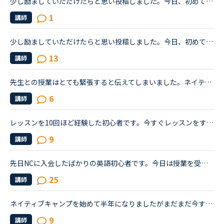
少し励ましていただけたらと思い投稿しました。今日、初めて男性講師を予約しました。しかし、なぜ同性の講師を選ばなかったんだと不快な思いをさせてしまうのではないかと心配です。そもそも、英語以前に人と話...
1
講師
少し励ましていただけたらと思い投稿しました。今日、初めて男性講師を予約しました。しかし、なぜ同性の講師を選ばなかったんだと不快な思いをさせてしまうのではないかと心配です。そもそも、英語以前に人と話...
13
講師
先生との授業はとても緊張すると伝えてしまいました。ネイティブキャンプに参加して半年以上が経ちますが、選ぶ先生は基本的に同性且つ同じアジア人であるフィリピン人男性です。というのも白人の先生、特に白人...
6
講師
レッスンを10回ほど経験した初心者です。今すぐレッスンをする、のボタンがなかなか押せません決心が必要です。この先生と思ったらすぐ押せばいいものを躊躇っています。だんだん慣れてすぐにボタンを押せるよう...
9
講師
先日NCに入会したばかりの英語初心者です。今日は授業を受ける！と思っていても、どうしても緊張してしまいまだ一回も授業を受けられていません...。キャラクターの先生ですら緊張してしまい、ボタンが押せません...
25
講師
ネイティブキャンプを始めて半年になりましたがまだまだ今すぐレッスンのボタンがスッと押せません(緊張のため）ここで皆さんのアドバイスを見ていると、お気に入りの先生を作ればいいとありましたが、私は同じ先...
9
講師