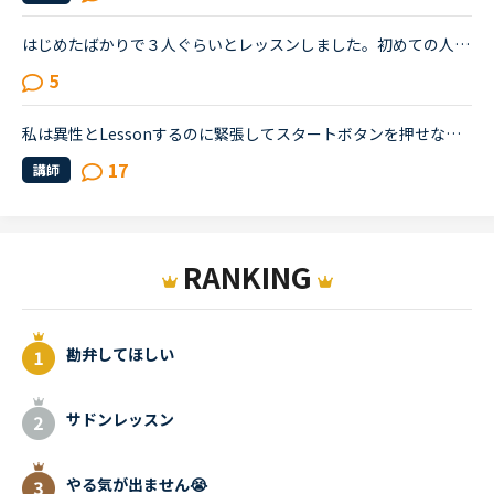
はじめたばかりで３人ぐらいとレッスンしました。初めての人に行くのも緊張してボタンが押せなかったり前回話した人ともまた今日も来たの？と思われそうでなかなかクリックする勇気が出ないです。
5
私は異性とLessonするのに緊張してスタートボタンを押せないので、カメラオフでやろうかと思ってるのですが、オフだと先生が雑になったりテンション下がった雰囲気になったりしますか？みなさんはやったことあり...
17
講師
RANKING
勘弁してほしい
サドンレッスン
やる気が出ません😭