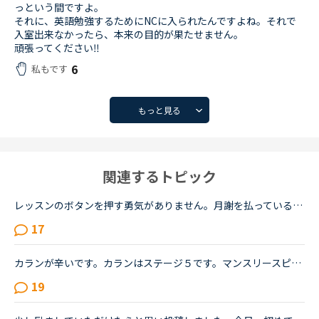
っという間ですよ。
それに、英語勉強するためにNCに入られたんですよね。それで
入室出来なかったら、本来の目的が果たせません。
頑張ってください‼︎
6
私もです
もっと見る
関連するトピック
レッスンのボタンを押す勇気がありません。月謝を払っているので、いつでもどこでもレッスンできる筈なのに、そのボタンを押す勇気がなくて、結局思うように回数をこなせず、一回あたりのレッスンがものすごく高...
17
カランが辛いです。カランはステージ５です。マンスリースピーキングテストは毎回５か６です。オンライン英会話は1年前に他社で入会し、カランに惹かれてNCへ転校（？）しました。最初は死ぬほど緊張していたレッ...
19