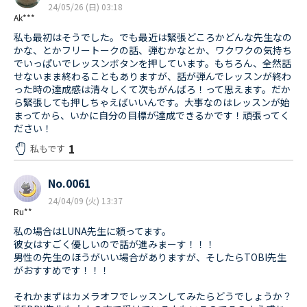
24/05/26 (日) 03:18
Ak***
私も最初はそうでした。でも最近は緊張どころかどんな先生なの
かな、とかフリートークの話、弾むかなとか、ワクワクの気持ち
でいっぱいでレッスンボタンを押しています。もちろん、全然話
せないまま終わることもありますが、話が弾んでレッスンが終わ
った時の達成感は清々しくて次もがんばろ！って思えます。だか
ら緊張しても押しちゃえばいいんです。大事なのはレッスンが始
まってから、いかに自分の目標が達成できるかです！頑張ってく
ださい！
1
私もです
No.0061
24/04/09 (火) 13:37
Ru**
私の場合はLUNA先生に頼ってます。
彼女はすごく優しいので話が進みまーす！！！
男性の先生のほうがいい場合がありますが、そしたらTOBI先生
がおすすめです！！！
それかまずはカメラオフでレッスンしてみたらどうでしょうか？