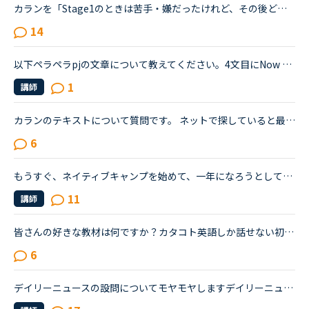
カランを「Stage1のときは苦手・嫌だったけれど、その後どんどん好きになっていた／楽しくなっていった」方のお話を伺ってみたいです。いつも楽しく、共感しながらNC広場を拝見しています。カランを受講したく、1...
14
以下ペラペラpjの文章について教えてください。4文目にNow with success comes challenge との文章があります。Nowは副詞、comes は自動詞の認識であり、本文の文法及び役し方がわかりません。ご教授のほどお願い...
1
講師
カランのテキストについて質問です。 ネットで探していると最新版がどれかわからず、 イギリスのサイトをみると表紙の数字文字がカラフルなやつ（３が黄色）。 ＮＣのサイトだと文字色は統一でブルーで右上がペ...
6
もうすぐ、ネイティブキャンプを始めて、一年になろうとしています。私は小さい子どもが居て、仕事があるので隙間時間で今まで勉強してきました。ネイティブキャンプに入った当初は、英検4級を持っていてその後、...
11
講師
皆さんの好きな教材は何ですか？カタコト英語しか話せない初心者です。一つの教材ばかり選んでレッスンを受けています。他の教材が気になり、最近は先生に先生の好きな教材と生徒に良いと思う教材を聞いています...
6
デイリーニュースの設問についてモヤモヤしますデイリーニュースが好きでよくとっています。世界のニュースのトピックで、内容が常に更新されてとてもいいと思うのですが、最後の３つの設問にいつもモヤモヤしま...