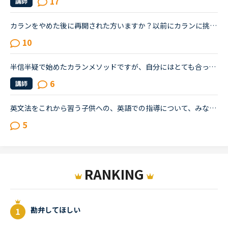
17
講師
カランをやめた後に再開された方いますか？以前にカランに挑戦しましたが、３〜４回やめています。ステージはたぶん５。復習に時間がかかるので、レッスンスケジュールがタイトになり諦めてしまいました。あと子...
10
半信半疑で始めたカランメソッドですが、自分にはとても合っていたようで、ステージ8FSRまで楽しく続けることができました。初めは聴くコンテンツを聞いても、なかなか理解できなかったのですが、最近あらためて...
6
講師
英文法をこれから習う子供への、英語での指導について、みなさん、どう思われますか？私は、説明そのものを英語で行うのは、少なくとも中学校の文法の範囲が一通り終わらないと、なかなか厳しいのではないかと思...
5
RANKING
勘弁してほしい