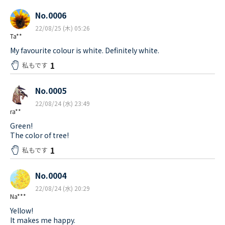
No.0006
22/08/25 (木) 05:26
Ta**
My favourite colour is white. Definitely white.
1
私もです
No.0005
22/08/24 (水) 23:49
ra**
Green!
The color of tree!
1
私もです
No.0004
22/08/24 (水) 20:29
Na***
Yellow!
It makes me happy.