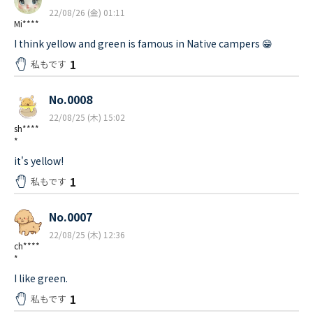
22/08/26 (金) 01:11
Mi****
I think yellow and green is famous in Native campers 😁
1
私もです
No.0008
22/08/25 (木) 15:02
sh****
*
it's yellow!
1
私もです
No.0007
22/08/25 (木) 12:36
ch****
*
I like green.
1
私もです