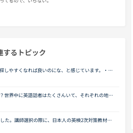
ってるので、いらない。
連するトピック
探しやすくなれば良いのにな、と感じています。・先
の教材を3つくらい太文字で表示してほしい。「このテ
？世界中に英語話者はたくさんいて、それぞれの地域
いますが、ネイティブキャンプでの「ネイティブ講
.
ました。講師選択の際に、日本人の英検2次対策教材を
ィードバックや相談をしたいので)。しかし講師の方々