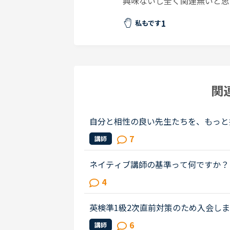
興味ないし全く関連無いと思
1
私もです
関
自分と相性の良い先生たちを、もっと
生の得意な教材、もしくはお気に入り
7
講師
キスト、はじめて」と言う先生との...
ネイティブ講師の基準って何ですか？
で色々な言い回しや発音があるとは思
4
師」の基準ってあるのでしょうか？先..
英検準1級2次直前対策のため入会し
選んで絞り込んでいます（日本語でフ
6
講師