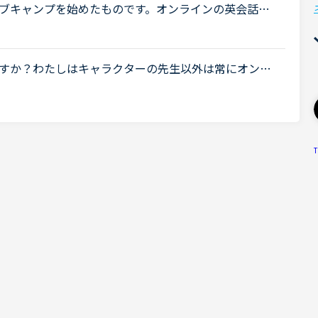
ブキャンプを始めたものです。オンラインの英会話
どんな格好でも受けられるのが良いところと思って始
.
すか？わたしはキャラクターの先生以外は常にオンな
ッドでゴロゴロしながら)もあってオフにしていいのか
T