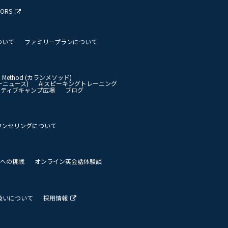
TORS
ついて
ファミリープランについて
an Method (カランメソッド)
イリーニュース)
AIスピーキングトレーニング
イティブキャンプ広場
ブログ
ウンセリングについて
 世界への挑戦
オンライン英会話体験談
扱いについて
採用情報