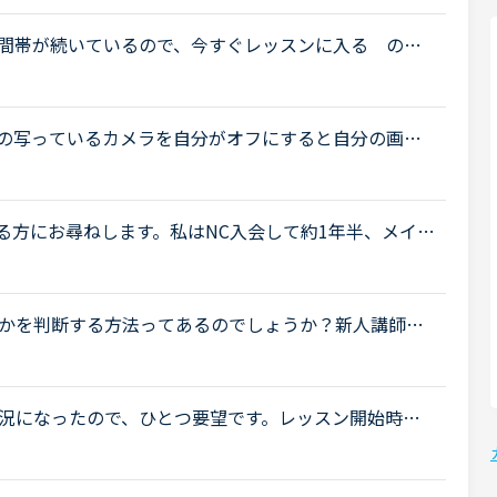
間帯が続いているので、今すぐレッスンに入る の表
事1時間……取り込み中です のサインから一度も変わ
.
の写っているカメラを自分がオフにすると自分の画面
自分は消えるのですか？講師の写っているカメラを自
受講されている方にお尋ねします。私はNC入会して約1年半、メイン
、ほぼ毎日受講しています。それ以外には不定期で、
.
かを判断する方法ってあるのでしょうか？新人講師の
予約が1件あります。本日、お気に入りの他の講師のス
況になったので、ひとつ要望です。レッスン開始時
ンといった表示があると、ありがたいのですが。ずい
.