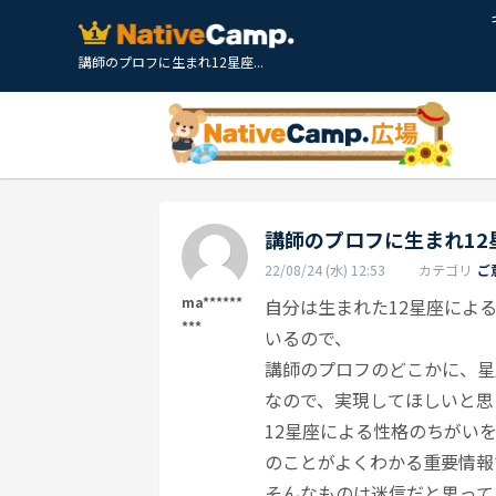
講師のプロフに生まれ12星座...
講師のプロフに生まれ1
22/08/24 (水) 12:53
カテゴリ
ご
ma******
自分は生まれた12星座によ
***
いるので、
講師のプロフのどこかに、星
なので、実現してほしいと思
12星座による性格のちがい
のことがよくわかる重要情報
そんなものは迷信だと思って