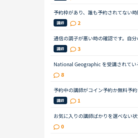
が英検のどの級まで指導できるのか...
予約枠があり、誰も予約されてない時
示が出たらすぐに入ろうと思って待つ
2
講師
ることがありません。今すぐレッスン..
通信の調子が悪い時の確認です。自分
から自分が消えますが、講師の画面の
3
講師
分がオフにすると自分は講師を見れ...
National Geographic を
で受講しているのはカランメソッドで
8
世界一周旅行、TOEIC600、スタサプ..
予約中の講師がコイン予約か無料予約
ため無料で予約できた、という認識の
1
講師
ケジュールが公開されたので、同じ...
お気に入りの講師ばかりを選べない状
に、その講師とは（ ）回目のレッス
0
ぶん前に一度しか取ったことのない講..