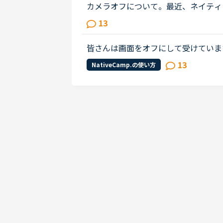
カメラオフについて。最近、ネイティ
は、家に居ながらにして受けられる、
13
めました、数回受けたところです。私..
皆さんは画面をオフにして受けていま
のですが、楽な姿勢で受けたい時(ベ
13
NativeCamp.の使い方
悩みます。先生によると『日本人の...