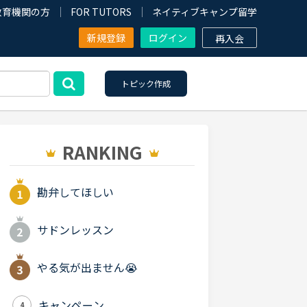
教育機関の方
FOR TUTORS
ネイティブキャンプ留学
新規登録
ログイン
再入会
トピック作成
RANKING
勘弁してほしい
サドンレッスン
やる気が出ません😭
キャンペーン
4