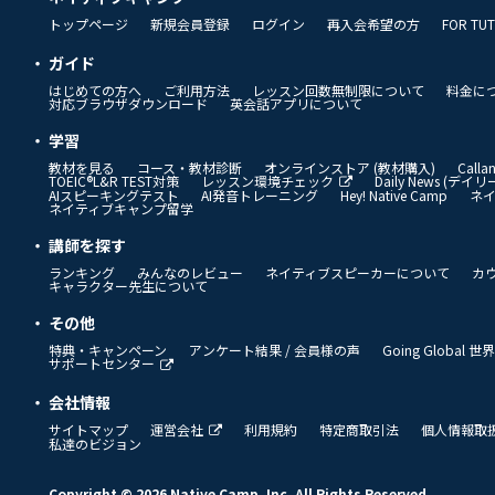
トップページ
新規会員登録
ログイン
再入会希望の方
FOR TU
ガイド
はじめての方へ
ご利用方法
レッスン回数無制限について
料金に
対応ブラウザダウンロード
英会話アプリについて
学習
教材を見る
コース・教材診断
オンラインストア (教材購入)
Call
TOEIC®L&R TEST対策
レッスン環境チェック
Daily News (デ
AIスピーキングテスト
AI発音トレーニング
Hey! Native Camp
ネ
ネイティブキャンプ留学
講師を探す
ランキング
みんなのレビュー
ネイティブスピーカーについて
カ
キャラクター先生について
その他
特典・キャンペーン
アンケート結果 / 会員様の声
Going Global
サポートセンター
会社情報
サイトマップ
運営会社
利用規約
特定商取引法
個人情報取
私達のビジョン
Copyright © 2026 Native Camp, Inc. All Rights Reserved.