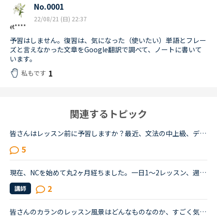
No.0001
22/08/21 (日) 22:37
et****
予習はしません。復習は、気になった（使いたい）単語とフレー
ズと言えなかった文章をGoogle翻訳で調べて、ノートに書いて
います。
1
私もです
関連するトピック
皆さんはレッスン前に予習しますか？最近、文法の中上級、デイリーニュース、ディスカッション等を受けていますがだんだん内容が難しくなってきて予習がないと不安でレッスンが受けられません。というか予習して...
5
現在、NCを始めて丸2ヶ月経ちました。一日1〜2レッスン、週に4日くらいしか出来ないのですが、文法中級、実践発音中級をやっています。私は文法テキストのエクササイズで、習った文法を使って自分で例文を作る部...
2
講師
皆さんのカランのレッスン風景はどんなものなのか、すごく気になってます。私は間もなくカランstage6に入るものです。毎日1〜2レッスンのカランを受けています。超高速の先生に当たった時や、復習してたのに全然...