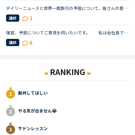
デイリーニュースと世界一周旅行の予習について、皆さんの意見をお聞きしたく、トピックを作成させていただきます。基本的な文法については、ある程度中高時代の知識が残っており、今までは復習を兼ねつつSIDE by...
2
講師
復習、予習についてご意見を伺いたいです。 私は会社員で家事もします。1日に平均2コマから3コマです。スピーキングと文法メインで回してます。これ以上、受講回数を増やすと復習の時間も増え単語も覚えたいの...
6
講師
RANKING
勘弁してほしい
やる気が出ません😭
サドンレッスン