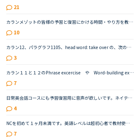
21
カランメゾットの皆様の予習と復習にかける時間・やり方を教えてください。私は１週間前からネイティブキャンプを始めたのですが、カランメゾット（レッスン２）に挑戦してみようと思い現在レッスンを受けていま...
10
カラン12、パラグラフ1105、head word: take over の、次のようなQ （質問）＆A（回答）について、お尋ねします。Qではanother company ですが、Aの後ろの文でthe other company となっている点です。A: In busin...
3
カラン１１と１２のPhrase excercise や Word-building excerciseですが、皆さんどのぐらい活用されてますか？予習せずにこの箇所を受けると、ボロボロです。15問中、２・３問ぐらいしか正解しません。カウンセ...
7
日常英会話コースにも予習復習用に音声が欲しいです。ネイティブキャンプのおかげで英語に触れる機会ができ本当にうれしく思っています。楽しくレッスンをさせていただいていますが、最近はテキストの単語に初め...
4
NCを初めて１ヶ月未満です。英語レベルは超初心者で教材使用のレッスンのみ受けています。各教材の最後に「習った言葉を使ってフリートーク」があり、いつも予習をしてフレーズをいくつか用意して挑んでいます。...
7