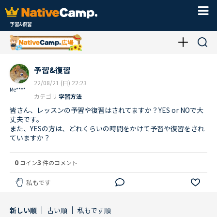
予習&復習
予習&復習
22/08/21 (日) 22:23
Me****
カテゴリ
学習方法
皆さん、レッスンの予習や復習はされてますか？YES or NOで大
丈夫です。
また、YESの方は、どれくらいの時間をかけて予習や復習をされ
ていますか？
0
3
コイン
件のコメント
私もです
新しい順
古い順
私もです順