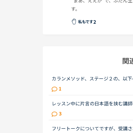
”まあ、ええか”で、ふだん
す。
2
私もです
関
カランメソッド、ステージ２の、以下の２
ぜ起こるのかを教えてください。Lesson18 (think) About how many peo
1
here are in France?Lesson21(be...
レッスン中に片言の日本語を挟む講師
法初級を主に受講しています。時々、
3
イ」「ガンバテ」「ワカリマスカー？..
フリートークについてですが、受講さ