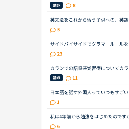
ることあれば教えていただけないでし
8
講師
リートークを受講する機会を増やし...
英文法をこれから習う子供への、英語
は、説明そのものを英語で行うのは、
5
と、なかなか厳しいのではないかと思..
サイドバイサイドでグラマールールを
われるがままやってましたが、英語で
23
ても、やっぱりわかりにくいです、...
カランでの語順感覚習得についてカラン
てStage4に入りました。元々スピ
11
講師
養う為にカランを始めました。そこで..
日本語を話す外国人っていつもすごい
ることがありました。韓国からまだ来
1
大体の会話ができます。来日して１...
私は4年前から勉強をはじめたのです
ありましたが、今は普段の英語のやり
6