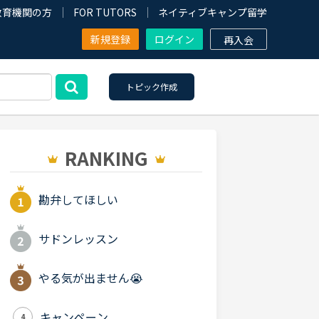
教育機関の方
FOR TUTORS
ネイティブキャンプ留学
新規登録
ログイン
再入会
トピック作成
RANKING
勘弁してほしい
サドンレッスン
やる気が出ません😭
キャンペーン
4