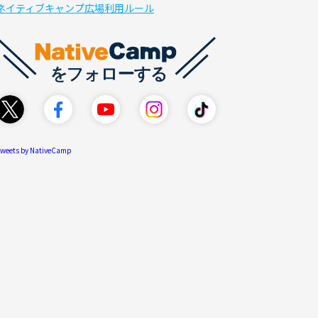
ネイティブキャンプ広場利用ルール
weets by NativeCamp