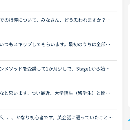
ょうか。これからはアウトプットも鍛えたいので、フ
での指導について、みなさん、どう思われますか？私
少なくとも中学校の文法の範囲が一通り終わらない
.
いつもスキップしてもらいます。最初のうちは全部言
説明されてもちんぷんかんぷん。。とまでは言わなく
メソッドを受講して1か月少しで、Stage1から始め
ーキングが全くできず、英語脳の獲得と英語への反射力を
.
なと思います。つい最近、大学院生（留学生）と関わ
て半年の女性、難しい単語は出てこないようですが、
が、、、かなり初心者です。英会話に通っていたことも
取りといえば、3歳の息子との会話や、マザーグース、