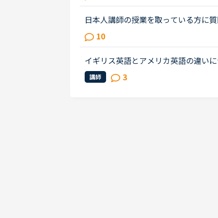
絵本、子供用英語教材のみです。3...
日本人講師の授業を取っている方に質
容の授業をしてもらってますか？その
10
も日本語で説明してもらうって感じ...
イギリス英語とアメリカ英語の違いに
種類があるそうですが、アメリカ英語
3
講師
か？そしてこれから学ぶのはアメリカ..