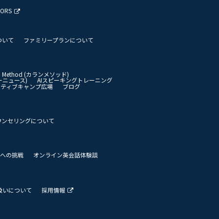
TORS
ついて
ファミリープランについて
an Method (カランメソッド)
イリーニュース)
AIスピーキングトレーニング
イティブキャンプ広場
ブログ
ウンセリングについて
 世界への挑戦
オンライン英会話体験談
扱いについて
採用情報