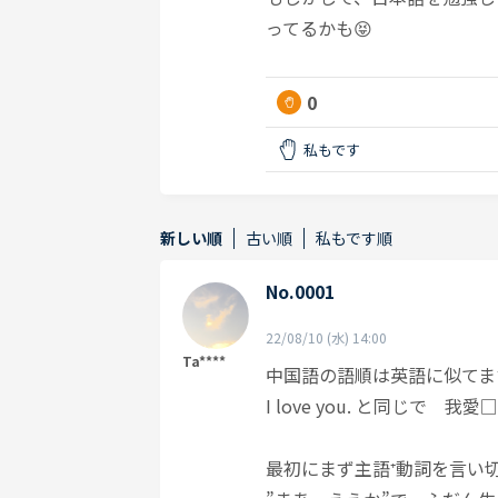
ってるかも😝
0
私もです
新しい順
古い順
私もです順
No.0001
22/08/10 (水) 14:00
Ta****
中国語の語順は英語に似てま
I love you. と同じで 我愛□
最初にまず主語⁺動詞を言い