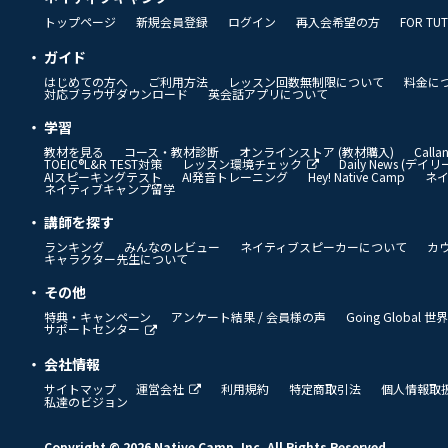
トップページ
新規会員登録
ログイン
再入会希望の方
FOR TU
ガイド
はじめての方へ
ご利用方法
レッスン回数無制限について
料金に
対応ブラウザダウンロード
英会話アプリについて
学習
教材を見る
コース・教材診断
オンラインストア (教材購入)
Call
TOEIC®L&R TEST対策
レッスン環境チェック
Daily News (デ
AIスピーキングテスト
AI発音トレーニング
Hey! Native Camp
ネ
ネイティブキャンプ留学
講師を探す
ランキング
みんなのレビュー
ネイティブスピーカーについて
カ
キャラクター先生について
その他
特典・キャンペーン
アンケート結果 / 会員様の声
Going Global
サポートセンター
会社情報
サイトマップ
運営会社
利用規約
特定商取引法
個人情報取
私達のビジョン
Copyright © 2026 Native Camp, Inc. All Rights Reserved.