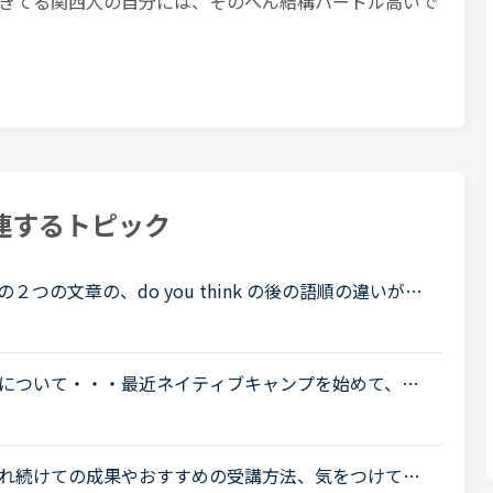
生きてる関西人の自分には、そのへん結構ハードル高いで
連するトピック
つの文章の、do you think の後の語順の違いがな
ple do you think t
について・・・最近ネイティブキャンプを始めて、文
レッスン中に「コニチハー」「チョトマテクダサー
.
れ続けての成果やおすすめの受講方法、気をつけてい