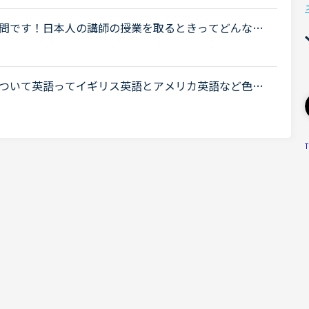
問です！日本人の講師の授業を取るときってどんな内
時はすべて英語で授業をしてもらってますか？それと
ついて英語ってイギリス英語とアメリカ英語など色々
とイギリス英語ってどんなところが違うのでしょう
.
T