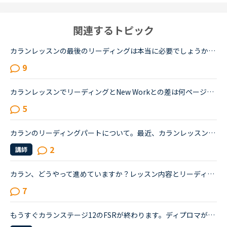
関連するトピック
カランレッスンの最後のリーディングは本当に必要でしょうか？講師によってはゆっくりすぎてNEW WORDの一つしか進まなかったり、復習だけになってしまったりで、最後の５分を切った後にすぐリーディングと言われ...
9
カランレッスンでリーディングとNew Workとの差は何ページぐらいありますか？人気の女性講師の方のレッスンでは発音がとても聞き取りやすく分かりやすいのでリピート予約して何度も受講しておりますが、既に30ペ...
5
カランのリーディングパートについて。最近、カランレッスンを始めたのですが、リーディングパートがどこにあるのか、どこの箇所のことかわかりません。現在、ステージ２を使っており、ページ75まできたらリーデ...
2
講師
カラン、どうやって進めていますか？レッスン内容とリーディングのパタグラフ？も全然違うの場所ですが問題ないですか？今カランst2ですが、リーディングについて知らずにPCからずっと受けていたので、最近スマホ...
7
もうすぐカランステージ12のFSRが終わります。ディプロマが欲しいのでリーディングも最後までするつもりです。ひたすら残りのリーディングをした方や、ステージを戻って2周目を始めた方などいらっしゃると思うの...