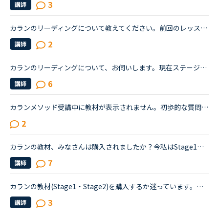
3
講師
カランのリーディングについて教えてください。前回のレッスンでどこまで終わったかはメッセージに残されていますが、生徒が読めるメッセージと、講師側が読めるメッセージは違うのでしょうか？おそらく、講師側...
2
講師
カランのリーディングについて、お伺いします。現在ステージ5のリーディングをあと少し残すのみなのですが、5に入ってからリーディングが目に見えて物凄く下手くそになりました。音読して復習しようがしまいが変...
6
講師
カランメソッド受講中に教材が表示されません。初歩的な質問で大変申し訳ありません。パソコン受講で教材は持っていません。カランメソッドをはじめて７回目です。今日はじめてリーディングパートを受けました。H...
2
カランの教材、みなさんは購入されましたか？今私はStage1のnew workが終わり、Stage1の復習(Full stage revision?)を始めたところです。ちなみにすでに7回受講しています。2、3回前のレッスンから毎回講師の方か...
7
講師
カランの教材(Stage1・Stage2)を購入するか迷っています。ステージが上がるにつれて文が複雑になり、復習する必要が出てくるのは理解できるのですが、Stage1、Stage2は文構造・単語共に簡単なのでリーディングの...
3
講師