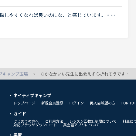
探しやすくなれば良いのにな、と感じています。・先
の教材を3つくらい太文字で表示してほしい。「このテ
ブキャンプ広場
なかなかいい先生に出会えず心折れそうです…
ネイティブキャンプ
トップページ
新規会員登録
ログイン
再入会希望の方
FOR TU
ガイド
はじめての方へ
ご利用方法
レッスン回数無制限について
料金に
対応ブラウザダウンロード
英会話アプリについて
学習