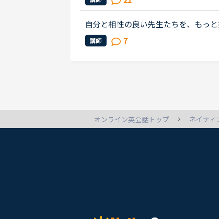
いることもほぼ理解できるようにな...
自分と相性の良い先生たちを、もっと
生の得意な教材、もしくはお気に入り
7
講師
キスト、はじめて」と言う先生との...
ネイティ
オンライン英会話トップ