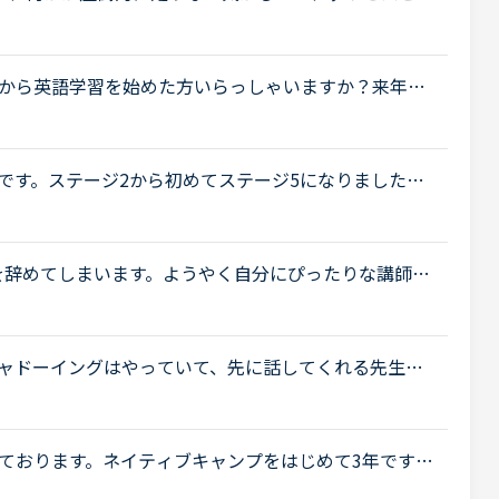
しておらず、ようやくインプットの大事さに気づきつ
から英語学習を始めた方いらっしゃいますか？来年４
の子育て中です。まだ復職もしていないのに毎日バタバ
です。ステージ2から初めてステージ5になりました。4
の速さが少し遅いと感じるようになりました。初めて
を辞めてしまいます。ようやく自分にぴったりな講師に
ンが低い時でもこの講師のおかげで楽しく英語学習を
らシャドーイングはやっていて、先に話してくれる先生だ
て話すことは出来るのですが、本日カランであたった
ております。ネイティブキャンプをはじめて3年です。
げで、段々と言いたいことを表現でき、先生の話して