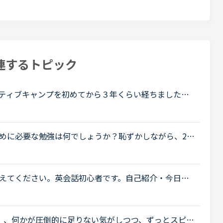
連するトピック
ティブキャンプを初めてから３年くらい経ちましたが
。３年前の自分と比べれば、多少は話せるようになっ
めに必要な勉強は何でしょうか？恥ずかしながら、20
ほぼしゃべれません。現在カランSTAGE1から始めS
.
えてください。英会話初心者です。自己紹介・今日何
る程度でリスニング・スピーキング共にまだまだ…と
.
、、何かが圧倒的に足りない気がしつつ、ずっとスピー