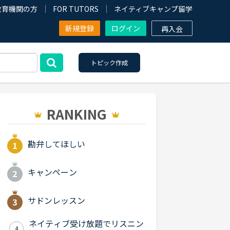
教育機関の方
FOR TUTORS
ネイティブキャンプ留学
新規登録
ログイン
再入会
トピック作成
RANKING
勘弁してほしい
キャンペーン
サドンレッスン
ネイティブ受け放題でリスニン
4