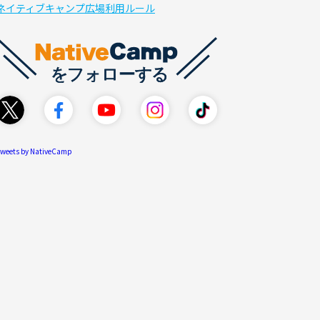
ネイティブキャンプ広場利用ルール
weets by NativeCamp