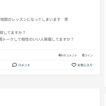
と地獄のレッスンになってしまいます 笑
探してますか？
時間トークして相性のいい人発掘してますか？
4
0
件のコメント
コイン
コメント
お気に入り