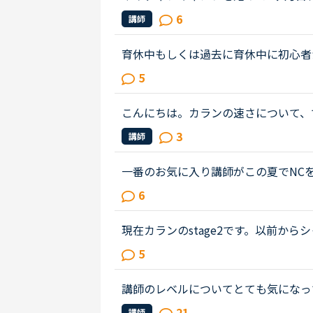
キング（ここでのレッスン）だけしか
6
講師
つも、継続学習に心が折れそうにな...
育休中もしくは過去に育休中に初心者
月まで育休予定で現在４歳と10ヶ月
5
タで気力体力奪われ、１日１レッス...
こんにちは。カランの速さについて、
の始め頃から、いつも受けている先生
3
講師
自転車を補助輪なして漕げるように...
一番のお気に入り講師がこの夏でNC
出会えたと思いどんなにモチベーショ
6
続けてこられました。自身は講師の...
現在カランのstage2です。以前か
とその先生が話し始めたすぐ後に続い
5
先生は、質問後に私の回答を待つ先...
講師のレベルについてとても気になっ
文法と発音の基礎から始めてきたおか
21
講師