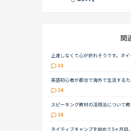
関
上達しなくて心が折れそうです。ネイ
なかなか上達せずに心が折れそうです
13
たと思いますが、３年経ってもこれ...
英語初心者が都合で海外で生活するた
年ほど英語からは遠ざかってきました。
14
TAGE3に入ったところです。こちらは..
スピーキング教材の活用法について教
してた？の問いかけに何とか答えられ
10
いうレベルです。海外旅行が好きなの..
ネイティブキャンプを始めて5ヶ月目