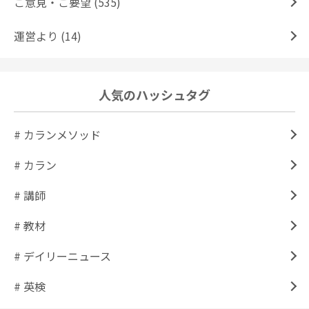
ご意見・ご要望 (535)
運営より (14)
人気のハッシュタグ
# カランメソッド
# カラン
# 講師
# 教材
# デイリーニュース
# 英検