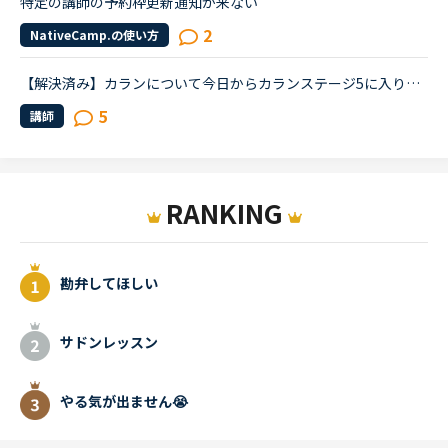
特定の講師の予約枠更新通知が来ない
2
NativeCamp.の使い方
【解決済み】カランについて今日からカランステージ5に入りました。そこで、ステージ5からは自由回答が増えるというお話をよく聞くのですが、自由回答が何も浮かばないときや質問が理解できなかったときは、みな...
5
講師
RANKING
勘弁してほしい
サドンレッスン
やる気が出ません😭