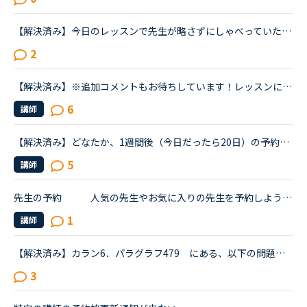
【解決済み】今日のレッスンで先生が略さずにしゃべっていたので解決したので取り下げます。関係代名詞が省略されていただけでした。カラン ステージ１１の以下の文について教えてください。【】の部分です。PP....
2
【解決済み】※追加コメントもお待ちしています！レッスンにおすすめのカメラとマイクがあれば教えて頂きたいです！同じようなトピックが無さそうだったのでトピックを作成しましたが、既出でしたらすみません。普...
6
講師
【解決済み】どなたか、1週間後（今日だったら20日）の予約が何時からできるかご存知の方いますか？
5
講師
先生の予約 人気の先生やお気に入りの先生を予約しようとするのですが、自分が予約しようとした時には、すでに予約が埋まっていてとれないことが多々あります。あの予約表はいつもいつ頃更新されているので...
1
講師
【解決済み】カラン6．パラグラフ479 にある、以下の問題文についてお尋ねします。When you close a computer program, does it usually remind you to save your work first ?この問題文の意味はなんとなく分か...
3