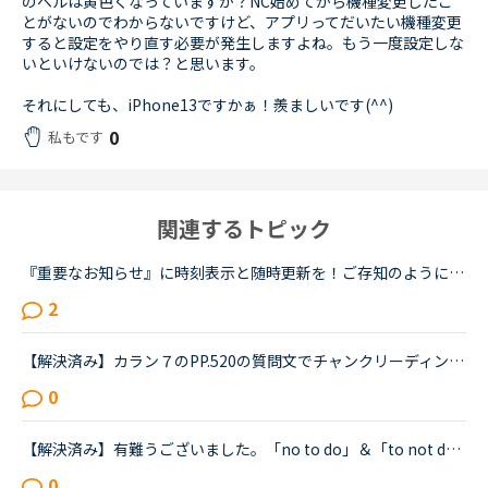
のベルは黄色くなっていますか？NC始めてから機種変更したこ
とがないのでわからないですけど、アプリってだいたい機種変更
すると設定をやり直す必要が発生しますよね。もう一度設定しな
いといけないのでは？と思います。
それにしても、iPhone13ですかぁ！羨ましいです(^^)
0
私もです
関連するトピック
『重要なお知らせ』に時刻表示と随時更新を！ご存知のように、本日(8/23)大規模なシステム障害により長い間レッスンが受けられない状態が続きました。トップページには現在システム障害が発生ししている旨、また...
2
【解決済み】カラン７のPP.520の質問文でチャンクリーディングについて教えてください。Do you think parents should have some control over the education of their children?私は練習の時には以下のように区切...
0
【解決済み】有難うございました。「no to do」＆「to not do」で検索したらわらわら出てきました。-----to-不定詞を否定するneverの挿入位置について。デイリーニュースの、[Level 3-5] No Water? Big Problemに...
0