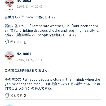
No.0003
22/07/13 (水) 20:40
Hi****
言葉足らずだったので追記します。
質問の答えが、「Temperate weather」と「laid-back peopl
e」です。drinking delicious shochu and laughing heartily は
分詞の形容詞用法で、peopleを修飾しています。
1
私もです
No.0002
22/07/13 (水) 20:14
Hi****
この文には動詞はありません。
その前の文「What do people picture in their minds when the
y think of Kagoshima? 」（鹿児島といって思い浮かべることは
何でしょうか？）の答えですね。
2
私もです