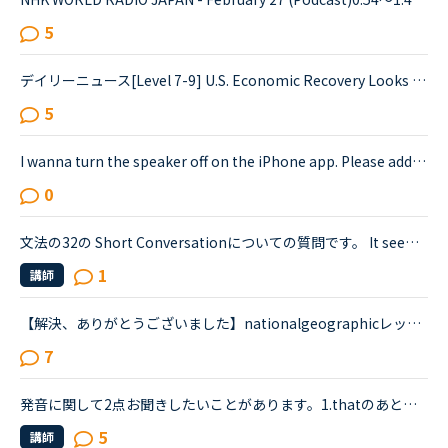
5
デイリーニュース[Level 7-9] U.S. Economic Recovery Looks Bleakの1つの文が訳せません。教えていただけると嬉しいです。Economists are downgrading their expectations for the strength of the economic rec...
5
I wanna turn the speaker off on the iPhone app. Please add a function to kill the speaker on the app.Very loud voice of tutors is coming from the speaker while tutors can not be hearing voice of us...
0
文法の32の Short Conversationについての質問です。 It seems like Daniel and Olivia are distracted by the street noises this evening.Olivia What's the matter? You are thinking about something, aren't...
1
講師
【解決、ありがとうございました】nationalgeographicレッスン中にも質問しましたが、どうしても分からないので教えてください★誤字があったら申し訳ありませんFARTAL ATTRACTIONパラグラフCThere are three smal...
7
発音に関して2点お聞きしたいことがあります。1.thatのあとにthのものが来ると発音が難しいくて、0.5倍速で聴いてもどう発音しているのがよくわらなく、発音のコツを聞きたいです。例えば、Callan7pp511if we say...
5
講師