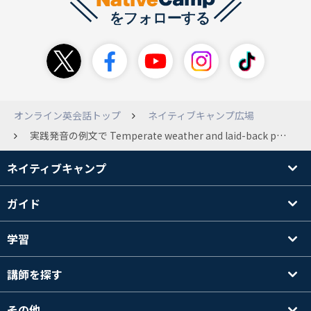
オンライン英会話トップ
ネイティブキャンプ広場
実践発音の例文で Temperate weather and laid-back people drinking delicious shochu and laughing heartily. とありますがこの文の動詞はどれになりますでしょうか？ 現在進行形のように見えて 動詞がどれかわかりません。 レッスン中は気づかなくて質問できず 今になって気になった次第です。
ネイティブキャンプ
ガイド
学習
講師を探す
その他