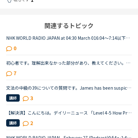
関連するトピック
NHK WORLD RADIO JAPAN at 04:30 March 016:04～7:14以下が音声をディクテーションしたものでしたが、音源が削除されてしまったので、このトピック自体をスルーしてください。An international research team of ...
0
初心者です。理解出来なかった部分があり、教えてください。James is asking Charlotte about Gabriella's birthday party. James When was Gabriella's birthday?Charlotte It was last weekend.James How was t...
7
文法の中級の39についての質問です。James has been suspicious about Andrew's strange behavior lately.James「 Frankly, I don't know why you are still going to that farm. You were only going there for ...
3
講師
【解決済】こんにちは。デイリーニュース 「Level 4-5 How Processed Food Helped Humanity」 の第2パラグラフ、The small size of teeth in early humans can only be explained by food becoming easier to eat...
2
講師
NHK WORLD RADIO JAPAN - February 27 (Podcast)0:54～1:49The Japanese government is studying additional measures to prop up the tourist industry and smaller businesses hit hard by the spread of a ne...