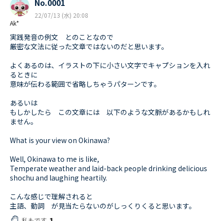
No.0001
22/07/13 (水) 20:08
Ak*
実践発音の例文 とのことなので
厳密な文法に従った文章ではないのだと思います。
よくあるのは、イラストの下に小さい文字でキャプションを入れ
るときに
意味が伝わる範囲で省略しちゃうパターンです。
あるいは
もしかしたら この文章には 以下のような文脈があるかもしれ
ません。
What is your view on Okinawa?
Well, Okinawa to me is like,
Temperate weather and laid-back people drinking delicious
shochu and laughing heartily.
こんな感じで理解されると
主語、動詞 が見当たらないのがしっくりくると思います。
1
私もです