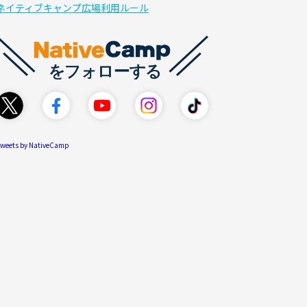
ネイティブキャンプ広場利用ルール
weets by NativeCamp