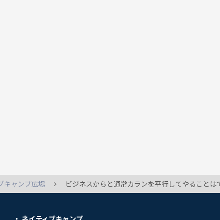
ブキャンプ広場
ビジネスからと通常カランを平行してやることはできますか。 カランの進捗状況がビジネスからに引き継がれるの
ネイティブキャンプ