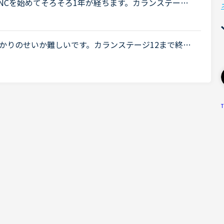
NCを始めてそろそろ1年が経ちます。カランステージ
音、ビジネス英会話、トピックトーク、実践！仕事の英
かりのせいか難しいです。カランステージ12まで終了
解しているものの 毎回 気がつくと単にシャドーイ
T