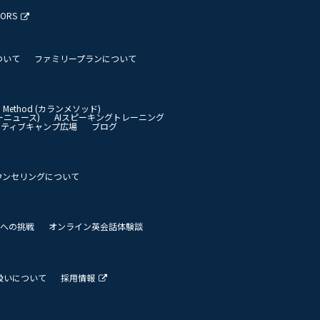
TORS
ついて
ファミリープランについて
an Method (カランメソッド)
イリーニュース)
AIスピーキングトレーニング
イティブキャンプ広場
ブログ
ウンセリングについて
 世界への挑戦
オンライン英会話体験談
扱いについて
採用情報