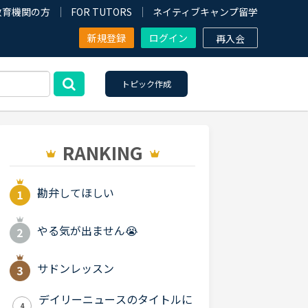
教育機関の方
FOR TUTORS
ネイティブキャンプ留学
新規登録
ログイン
再入会
トピック作成
RANKING
勘弁してほしい
やる気が出ません😭
サドンレッスン
デイリーニュースのタイトルに
4