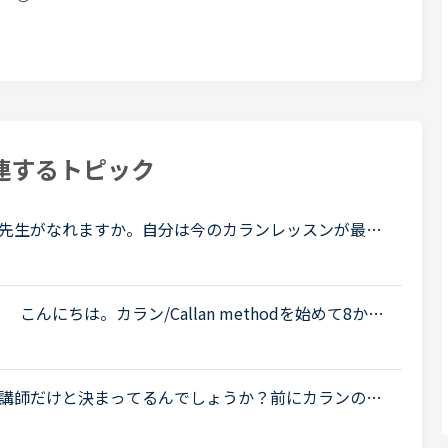
連するトピック
先生がなれますか。自分は今のカランレッスンが最後
と思います。通常カランは後1か月くらいで終わりそう
 こんにちは。カラン/Callan methodを始めて8か月
習方法は、lesson前30分でdaily revisionの範囲をre
講師だけと決まってるんでしょうか？前にカランのレ
ていてビジネスカランのバッジはとらないの？って聞