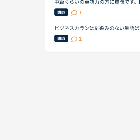
中級くらいの英語力の方に質問です。
9、その他教材としてこれまで実践発
7
講師
語、ニュース、日常英会話中級・上...
ビジネスカランは馴染みのない単語ば
してから取り組みましたが、内容を理
2
講師
ングだけで終わってしまいます。ビ...