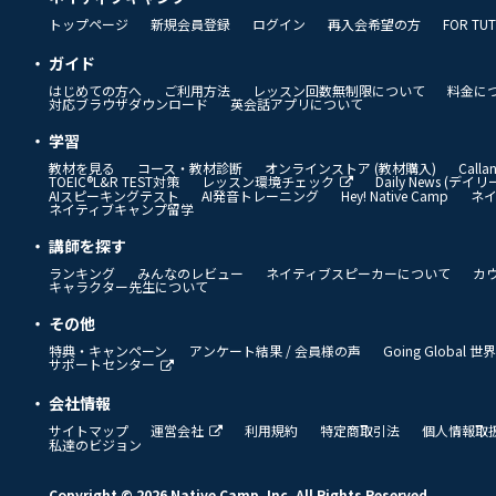
トップページ
新規会員登録
ログイン
再入会希望の方
FOR TU
ガイド
はじめての方へ
ご利用方法
レッスン回数無制限について
料金に
対応ブラウザダウンロード
英会話アプリについて
学習
教材を見る
コース・教材診断
オンラインストア (教材購入)
Call
TOEIC®L&R TEST対策
レッスン環境チェック
Daily News (デ
AIスピーキングテスト
AI発音トレーニング
Hey! Native Camp
ネ
ネイティブキャンプ留学
講師を探す
ランキング
みんなのレビュー
ネイティブスピーカーについて
カ
キャラクター先生について
その他
特典・キャンペーン
アンケート結果 / 会員様の声
Going Global
サポートセンター
会社情報
サイトマップ
運営会社
利用規約
特定商取引法
個人情報取
私達のビジョン
Copyright © 2026 Native Camp, Inc. All Rights Reserved.