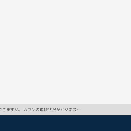
であれば、ビジネスカランをしたら通常カランの進捗が更新されて面倒なことになったりしますか？