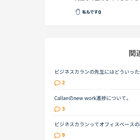
0
私もです
関
ビジネスカランの先生にはどういった
まで行ったらビジネスカランに進もう
2
です。毎日同じ先生のカランを受け...
Callanのnew work進捗について。
で現在、stage 7におります。Callanの学
3
adingして準備、lesson本番に臨み...
ビジネスカランってオフィスベースの
ッスンの初めに少しフリートークをし
9
いたら、ビジネスカランはオフィス...