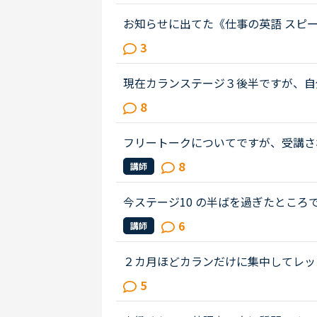
お知らせに出てた《仕事の英語 スピ
いますか？仕事の際に、英語でプレゼ
3
話をもっと勉強しなきゃと焦ってた...
現在カランステージ３後半ですが、自
ら出てこないことにかなり自己嫌悪を
8
ています。ようやくステージ３も終...
フリートークについてですが、受講さ
ることあれば教えていただけないでし
8
講師
リートークを受講する機会を増やし...
今ステージ10 の半ばを過ぎたとこ
をなさっているかたにアドバイスいた
6
講師
ネスにハイタッチたほうがいいです...
２カ月ほどカランだけに集中してレッ
じ、カランをお休みして「文法、スピ
5
えています。仕事で英語を読み書き...