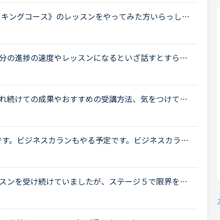
ーキングコース》のレッスンをやってみた方いらっしゃ
ンすることが多くなることをきっかけにビジネス英会
分の進捗の速度やレッスンになるといざ話すとすらす
感じています。ステージ３はすでに１カ月以上かかっ
れ続けての成果やおすすめの受講方法、気をつけてい
ょうか。これからはアウトプットも鍛えたいので、フ
ろです。ビジネスカランもやる予定です。ビジネスカラン
だきたいのですが、ステージ12をおわらせてからビジ
スンを受け続けていましたが、ステージ５で限界を感
ーキング、ビジネス」にシフトチェンジをしようと考