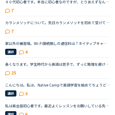
４０代初心者です。本当に初心者なのですが、とりあえずなんとか緊張しながらもレッンしています。初心者はやはり一つのカテゴリに絞ってレッスンしていくべきでしょうか？文法の導入部分は既に終了し、現在はsid...
7
カランメソッドについて。先日カランメソッドを初めて受けてみました。ネイティブキャンプを始めたばかり、かなりの初心者なのでステージは1です。結果、自分の脳で答えることはほとんど出来ず、ただただよくわか...
7
家以外の練習場。Wi-Fi接続無しの通信料は？ネイティブキャンプ始めて1週間くらい、英語も初心者です。最近、家のWi-Fiの接続が悪くなってしまった為、なかなかネイティブキャンプをやるのが億劫になってしまいま...
4
講師
長くなります。学生時代から英語は苦手で、ずっと勉強を避けてきました。２０代の時にたまたま近くのスクールで受けたTOEICのお試しテストでは、恥ずかしながら170～200程度しかないだろうと言われました。もちろ...
25
こんにちは。私は、Native Campで英語学習を始めてちょうど半年くらいになる者です。最近すごくスランプ気味で、少し前まで(自分の中では)スラスラ話せていた気がするのに、まるで勉強したての頃くらい話せなくな...
3
講師
私は英会話初心者です。最近よくレッスンをお願いしている先生が実は中上級者向けだと知りました。紹介欄をよく読まず、対応教材だけで絞り込んだ為に選んでしまいました。とても良い先生で、毎日でも受けたいく...
6
講師