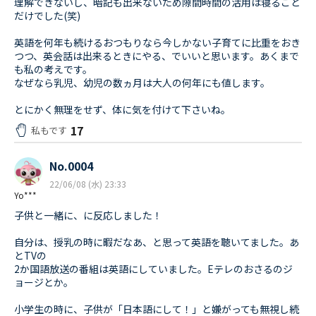
理解できないし、暗記も出来ないため隙間時間の活用は寝ること
だけでした(笑)
英語を何年も続けるおつもりなら今しかない子育てに比重をおき
つつ、英会話は出来るときにやる、でいいと思います。あくまで
も私の考えです。
なぜなら乳児、幼児の数ヵ月は大人の何年にも値します。
とにかく無理をせず、体に気を付けて下さいね。
17
私もです
No.0004
22/06/08 (水) 23:33
Yo***
子供と一緒に、に反応しました！
自分は、授乳の時に暇だなあ、と思って英語を聴いてました。あ
とTVの
2か国語放送の番組は英語にしていました。Eテレのおさるのジ
ョージとか。
小学生の時に、子供が「日本語にして！」と嫌がっても無視し続