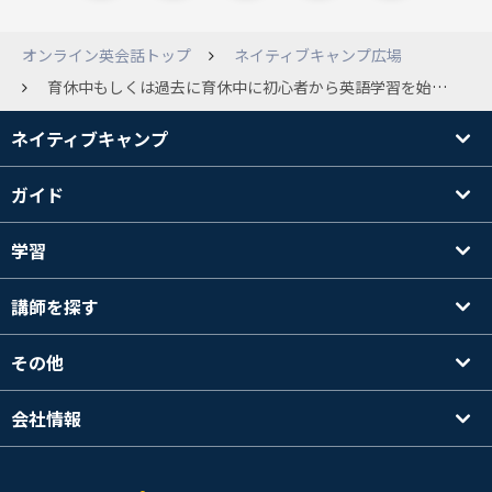
オンライン英会話トップ
ネイティブキャンプ広場
育休中もしくは過去に育休中に初心者から英語学習を始めた方いらっしゃいますか？ 来年４月まで育休予定で現在４歳と10ヶ月の子育て中です。 まだ復職もしていないのに毎日バタバタで気力体力奪われ、１日１レッスンしか受講できてません。 先日ほぼNCだけで話せるようになった講師の方にお話を聞いたら、１日１０レッスン受けてたこともあるとか・・・ 子育てしながら初心者から英語上達した方がいたら、モチベーションアップのためにお話し伺いたいです！ １日の学習時間や学習方法、どうやって隙間時間確保してたかとか、、、 私自身は４月にNCに入会する前は、中学文法のテキストを何周かしたり、３月にTOEICを受けたりしてました。 今はTOEICの点数を上げるより、話せるようになりたいなと思ってカラン受講中です。 現在ステージ２ですが、毎日心折れそうになりながらなんとかしがみついてます・・・ 過去にも育休中の方のトピが上がっていましたが、今同じような方がいたらお話ししてみたくて作成させていただきました。
ネイティブキャンプ
ガイド
学習
講師を探す
その他
会社情報