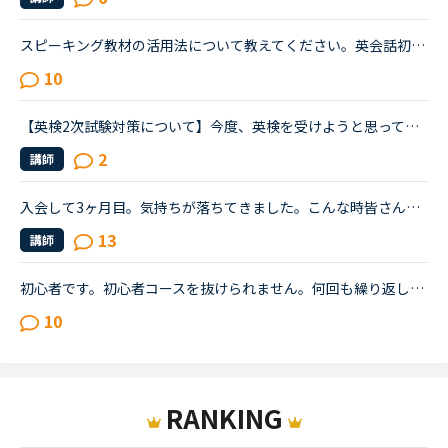
スピーキング教材の活用法について教えてください。英会話初心者です。自己紹介・今日何してた？の問いかけに何とか答えられる程度でリスニング・スピーキング共にまだまだ…というレベルです。海外旅行が好きなの...
10
【英検2次試験対策について】今度、英検を受けようと思っています。この休みの機会に2次試験の勉強もしたいと思い、NCに入会したばかりのNC初心者です。英検の2次試験対策のコースがあると思うのですがそれとは別...
2
講師
入会して3ヶ月目。気持ちが落ちてきました。こんな時皆さんならどうしますか？こんにちは。英語は大学受験で勉強したのが最後の現在26歳です。英語喋れたら格好良いよな〜という憧れを実現させてやろうじゃないか...
13
講師
初心者です。初心者コースを抜けられません。何回も繰り返し初心者コースをレッスンしています。日常会話に進みましたが全然だめです。また初心者を１から繰り返します。結構つらいなー。先生がおっしゃる言葉は...
10
RANKING