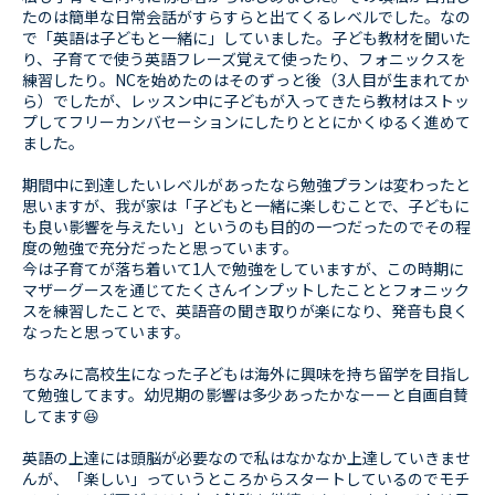
たのは簡単な日常会話がすらすらと出てくるレベルでした。なの
で「英語は子どもと一緒に」していました。子ども教材を聞いた
り、子育てで使う英語フレーズ覚えて使ったり、フォニックスを
練習したり。NCを始めたのはそのずっと後（3人目が生まれてか
ら）でしたが、レッスン中に子どもが入ってきたら教材はストッ
プしてフリーカンバセーションにしたりととにかくゆるく進めて
ました。
期間中に到達したいレベルがあったなら勉強プランは変わったと
思いますが、我が家は「子どもと一緒に楽しむことで、子どもに
も良い影響を与えたい」というのも目的の一つだったのでその程
度の勉強で充分だったと思っています。
今は子育てが落ち着いて1人で勉強をしていますが、この時期に
マザーグースを通じてたくさんインプットしたこととフォニック
スを練習したことで、英語音の聞き取りが楽になり、発音も良く
なったと思っています。
ちなみに高校生になった子どもは海外に興味を持ち留学を目指し
て勉強してます。幼児期の影響は多少あったかなーーと自画自賛
してます😆
英語の上達には頭脳が必要なので私はなかなか上達していきませ
んが、「楽しい」っていうところからスタートしているのでモチ