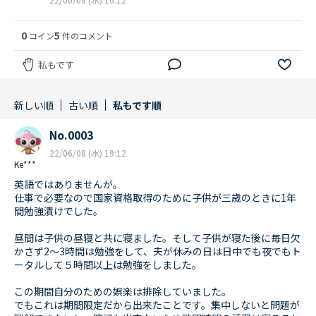
0
5
コイン
件のコメント
私もです
新しい順
古い順
私もです順
No.0003
22/06/08 (水) 19:12
Ke***
英語ではありませんが。
仕事で必要なので国家資格取得のために子供が三歳のときに1年
間勉強漬けでした。
昼間は子供の昼寝と共に寝ました。そして子供が寝た後に毎日欠
かさず2～3時間は勉強をして、夫が休みの日は日中でも夜でもト
ータルして５時間以上は勉強をしました。
この期間自分のための娯楽は排除していました。
でもこれは期間限定だから出来たことです。集中しないと問題が