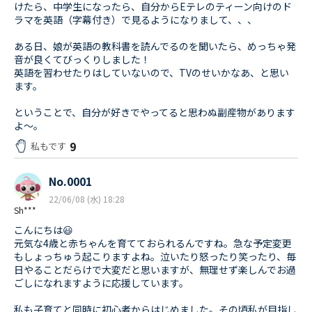
けたら、中学生になったら、自分からEテレのティーン向けのド
ラマを英語（字幕付き）で見るようになりまして、、、
ある日、娘が英語の教科書を読んでるのを聞いたら、めっちゃ発
音が良くてびっくりしました！
英語を習わせたりはしていないので、TVのせいかなあ、と思い
ます。
ということで、自分が好きでやってると思わぬ副産物があります
よ～。
9
私もです
No.0001
22/06/08 (水) 18:28
Sh***
こんにちは😃
元気な4歳と赤ちゃんを育てておられるんですね。急な予定変更
もしょっちゅう起こりますよね。泣いたり怒ったり笑ったり、毎
日やることだらけで大変だと思いますが、無理せず楽しんでお過
ごしになれますように応援しています。
私も子育てと同時に初心者からはじめました。その頃私が目指し