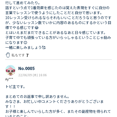
行して進めてみたり。
話すという点で1番効果を感じたのは覚えた表現をすぐに自分の
言葉でレッスンで使うようにしたことだと自分で思います。
10レッスン受けられるならそれもいいことだろうなと思うのです
が、少ないレッスン数でいかに内容のあるものにするかという目
標でやる感じです😂
とはいえまだまだできることがあるなあと日々感じています。
子育て中でも頑張っている方がいらっしゃるということじゃ励み
になります😊
一緒に楽しみましょう🥰
7
私もです
No.0005
22/06/09 (木) 16:06
Ay***
トピ主です。
まとめてのお返事で申し訳ありません。
みなさま、お忙しい中コメントくださりありがとうございま
す！！
お子様と楽しんでいらした方が多く、またその副産物を得られて
いるとのこと。