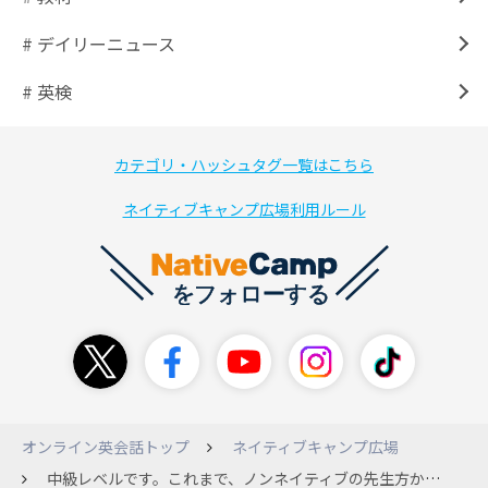
# デイリーニュース
# 英検
カテゴリ・ハッシュタグ一覧はこちら
ネイティブキャンプ広場利用ルール
オンライン英会話トップ
ネイティブキャンプ広場
中級レベルです。これまで、ノンネイティブの先生方からしかレッスンを受けたことがありませんでしたが、1ヶ月前からネイティブの先生のレッスンを受け始めました。最初は英語上級者でもなし、ノンネイティブから格安にレッスンを受けまくった方が、コスパがいいだろう と思っていました。いざ、ネイティブのレッスンを受けてみると、レッスンの密度が全く違うことに気がつきました。指摘も多いし、表現が豊かで非常に勉強になります。早くとっておけばよかったと思います。ネイティブ受け放題もきになります。