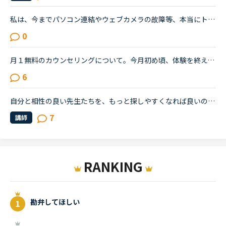
私は、今までパソコン連結やウェブカメラの故障等、本当にトラブルがいっぱいで・・・でも、ネイティブキャンプの方々から、たった一度も気分の悪い対応を受けたことがありません。買ったばかりのウェブカメラ故...
0
月１無料のカウンセリングについて。今月初め頃、体験を終えて正式に入会しました。小１の子供ですが、プリスクールに通っていたのでそこそこ話せます。が、子供なので果してどこまで文法など理解しているのかわ...
6
自分と相性の良い先生たちを、もっと探しやすくなれば良いのにな、と感じています。・先生の得意な教材、もしくはお気に入りの教材を3つくらい太文字で表示してほしい。「このテキスト、はじめて」と言う先生との...
7
講師
RANKING
勘弁してほしい