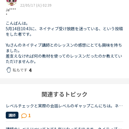
22/05/17 (火) 02:39
Ja****
*
こんばんは。
5月14日10:43に、ネイティブ受け放題を迷っている、という投稿
をした者です。
Yuさんのネイティブ講師とのレッスンの感想にとても興味を持ち
ました。
差支えなければ何の教材を使ってのレッスンだったのか教えてい
ただけませんか。
4
私もです
関連するトピック
レベルチェックと実際の会話レベルのギャップこんにちは。ネイティブキャンプを初めて早1.5年。先生たちのおかげで、先日久しぶりにレベルチェックをやってみたところ、レベル5をいただきました。これは、ネイテ...
1
講師