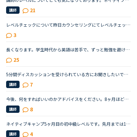
講師のレベルについてとても気になっております。ネイティブキャンプをはじめて3年です。文法と発音の基礎から始めてきたおかげで、段々と言いたいことを表現でき、先生の話していることもほぼ理解できるようにな...
21
講師
レベルチェックについて昨日カウンセリングにてレベルチェックを受けました。レベル7段階のうちレベル3だと言われちょっとショックを受けています。1年以上やってこのレベルなんだと。そしてカウンセラーの方に今...
3
長くなります。学生時代から英語は苦手で、ずっと勉強を避けてきました。２０代の時にたまたま近くのスクールで受けたTOEICのお試しテストでは、恥ずかしながら170～200程度しかないだろうと言われました。もちろ...
25
5分間ディスカッションを受けられている方にお聞きしたいです。私はネイティブキャンプを始めたばかりの英語初心者です。初心者なので文法の入門から始めましたが、講師の方から「このgrammerは君には簡単すぎる...
7
講師
今後、何をすればいいのかアドバイスをください。8ヶ月ほど前からネイティブキャンプを始めました。最初は本当に先生の言ってることが全然聞き取れず、何を言っていいかもわからない状況でのスタートでした。週30...
8
講師
ネイティブキャンプ5ヶ月目の初中級レベルです。先月までは1日1回、今月は2日に1回レッスンを受けています。フィリピン人の先生とのレッスンでは言ってることも分かり簡単な文だけなら会話を楽しめるようになりま...
4
講師