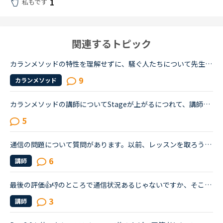
1
私もです
関連するトピック
カランメソッドの特性を理解せずに、騒ぐ人たちについて先生方のレビューを見ていると、カランの進め方について苦言を呈しているレビューが目立つように思いました。これについて、個人的には「それは、生徒の方...
9
カランメソッド
カランメソッドの講師についてStageが上がるにつれて、講師のキャンセル率が高くなると感じている方はいらっしゃいますか？というのも、最近カラン予約を立て続けにキャンセルされ、運良く代替の先生が割り当てら...
5
通信の問題について質問があります。以前、レッスンを取ろうとした時、うまく繋がらず、1、2分経過してから通信環境が悪いので退出するようにと画面表示があり、退出しました。しかし、私はその先生がとても良さ...
6
講師
最後の評価👍👎のところで通信状況あるじゃないですか、そこでおそらく自分の電波が悪いと思われる時👎を押さない方が良いのでしょうか？よくわからず押してしまったのですが、レッスン保証申請して？みたいなこ...
3
講師