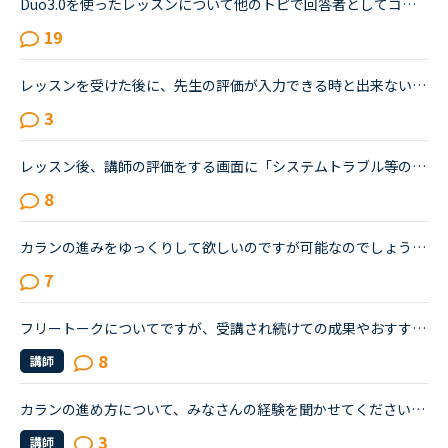
Duo3.0を使ったレッスンについて他のトピで回答者としてコメントし、詳しく教えてとリクエストを頂いたのでシェアさせて頂きます。※Duoファンではありますが、関係者とか回しモンとかじゃありません。【目的】Duo...
19
レッスンを受けた後に、先生の評価が入力できる時と出来ないときがあるのですが、違いは何でしょうか？すごく良かった先生の評価を「5点つけたい！！」と思っても表示されないことがあります。あまりよくなかった...
3
レッスン後、講師の評価をする画面に「システムトラブル等の理由で、講師の評価がしづらい時は「★普通」を選択してください」とあるのですが、★で選ばせるのではなく「システムトラブル等の理由で、講師の評価が...
8
カランの進みをゆっくりして欲しいのですが可能なのでしょうか？あと、カランの復習の仕方がよく分かりません。今、カランを受けています。途中、中断もありましたが最近再開しました。ステージ２から始めて、今...
7
フリートークについてですが、受講され続けての成果やおすすめの受講方法、気をつけていることあれば教えていただけないでしょうか。これからはアウトプットも鍛えたいので、フリートークを受講する機会を増やし...
8
講師
カランの進め方について、みなさんの経験を聞かせてください。Stage 3から始めて、初めてのFSRがそろそろ終わりそうです。こちらの投稿を見ていると、FSR をなんどか繰り返してから次のStage に進む方やもう一度...
3
講師