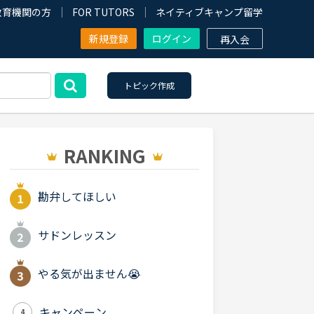
教育機関の方
FOR TUTORS
ネイティブキャンプ留学
新規登録
ログイン
再入会
トピック作成
RANKING
勘弁してほしい
サドンレッスン
やる気が出ません😭
キャンペーン
4