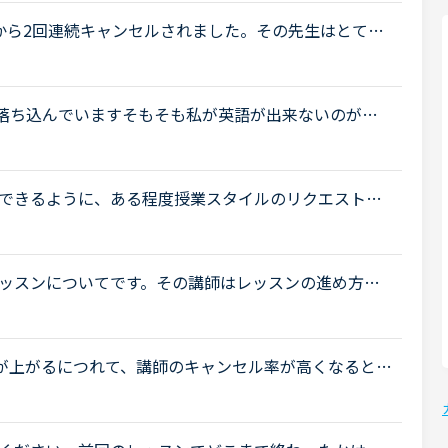
から2回連続キャンセルされました。その先生はとても
ァンもついている感じですが、予約自体はほぼ私だけ
)落ち込んでいますそもそも私が英語が出来ないのが悪
った時に、あなたはポジティブ？ネガティブ？と、聞
できるように、ある程度授業スタイルのリクエストが
うか？ たとえば「テキスト中心の授業を希望」また
ッスンについてです。その講師はレッスンの進め方が
キャンプでは珍しいタイプの講師でした(少なくとも私
eが上がるにつれて、講師のキャンセル率が高くなると感
いうのも、最近カラン予約を立て続けにキャンセルさ