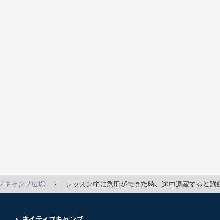
ブキャンプ広場
レッスン中に急用ができた時、途中退室すると講師に何か不利益な事はありますか？ レッスン中に子供がぐずりまくって途中で退室させてもらおうとした際に、そのままで
ネイティブキャンプ