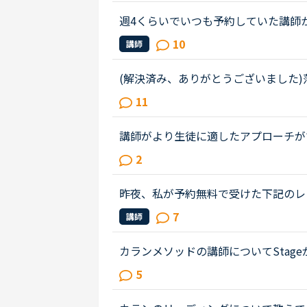
週4くらいでいつも予約していた講師
教えるのがうまいので評価もよく、フ
10
講師
が一日一回いれている感じです。ご...
(解決済み、ありがとうございました
いのですが先生と性格について話し合
11
かれたので、ネガティブと答えまし...
講師がより生徒に適したアプローチが
できるシステムを導入できないでしょ
2
は「フリートークも入れてほしい」...
昨夜、私が予約無料で受けた下記のレ
威圧的と言うか命令形で、ネイティブ
7
講師
は他にお目にかかったことがないで...
カランメソッドの講師についてStag
じている方はいらっしゃいますか？と
5
れ、運良く代替の先生が割り当てら...