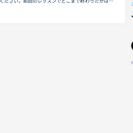
ください。前回のレッスンでどこまで終わったかはメ
読めるメッセージと、講師側が読めるメッセージは違
T