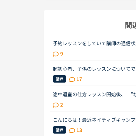
関
予約レッスンをしていて講師の通信状
続するか退室しますか？と案内があり
9
いなことだったとおもいます。残り...
超初心者、子供のレッスンについてで
ツゴーBEGINから始め、何度も繰り
17
講師
ません。（アルファベットはなんと...
途中退室の仕方レッスン開始後、 ”
たな・・早く切り上げてしまいたい・
2
リフ 教えて頂けないでしょうか？
こんにちは！最近ネイティブキャンプ
がいるママさんの勉強法や、(そうで
13
講師
ドバイスいただけると幸いです！———.