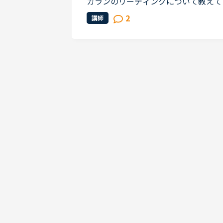
カランのリーディングについて教えて
ッセージに残されていますが、生徒が
2
講師
うのでしょうか？おそらく、講師側...