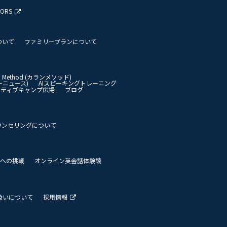
TORS
ついて
ファミリープランについて
an Method (カランメソッド)
イリーニュース)
AIスピーキングトレーニング
イティブキャンプ広場
ブログ
ウンセリングについて
 世界への挑戦
オンライン英会話体験談
扱いについて
採用情報