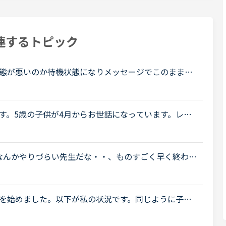
連するトピック
態が悪いのか待機状態になりメッセージでこのまま継
ました。コインは返却されキャンセルとなりますみた
す。5歳の子供が4月からお世話になっています。レッ
返し、今はレッツゴー1をやっています。まだ英語が読め
なんかやりづらい先生だな・・、ものすごく早く終わっ
・”などと思った時、途中退室する際の いい感じのセ
を始めました。以下が私の状況です。同じように子供
ない方でも)短期間で効果が出る勉強法など、共感やア
..