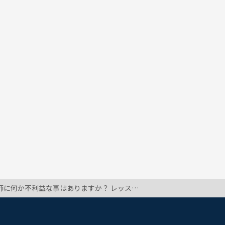
いい(？)みたいな事を言われたんです。 途中で切り上げるよりは、レッスンはそのままにして先生にさよならを言う方がいいのでしょうか？