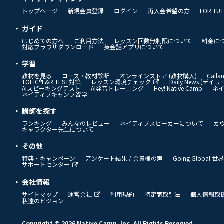
トップページ
新規会員登録
ログイン
再入会希望の方
FOR TU
ガイド
はじめての方へ
ご利用方法
レッスン回数無制限について
料金に
対応ブラウザダウンロード
英会話アプリについて
学習
教材を見る
コース・教材診断
オンラインストア (教材購入)
Call
TOEIC®L&R TEST対策
レッスン環境チェック
Daily News (デ
AIスピーキングテスト
AI発音トレーニング
Hey! Native Camp
ネ
ネイティブキャンプ留学
講師を探す
ランキング
みんなのレビュー
ネイティブスピーカーについて
カ
キャラクター先生について
その他
特典・キャンペーン
アンケート結果 / 会員様の声
Going Global
サポートセンター
会社情報
サイトマップ
運営会社
利用規約
特定商取引法
個人情報取
私達のビジョン
Copyright © 2026 Native Camp, Inc. All Rights Reserved.