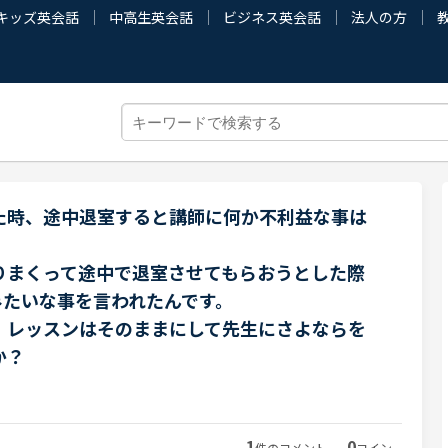
キッズ英会話
中高生英会話
ビジネス英会話
法人の方
た時、途中退室すると講師に何か不利益な事は
りまくって途中で退室させてもらおうとした際
みたいな事を言われたんです。
、レッスンはそのままにして先生にさよならを
か？
1
0
件のコメント
コイン