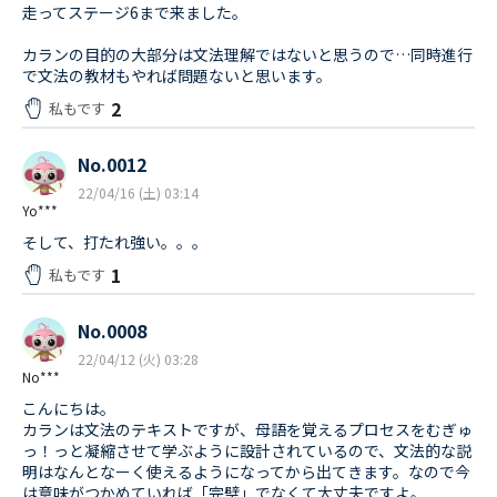
走ってステージ6まで来ました。
カランの目的の大部分は文法理解ではないと思うので…同時進行
で文法の教材もやれば問題ないと思います。
2
私もです
No.0012
22/04/16 (土) 03:14
Yo***
そして、打たれ強い。。。
1
私もです
No.0008
22/04/12 (火) 03:28
No***
こんにちは。
カランは文法のテキストですが、母語を覚えるプロセスをむぎゅ
っ！っと凝縮させて学ぶように設計されているので、文法的な説
明はなんとなーく使えるようになってから出てきます。なので今
は意味がつかめていれば「完璧」でなくて大丈夫ですよ。