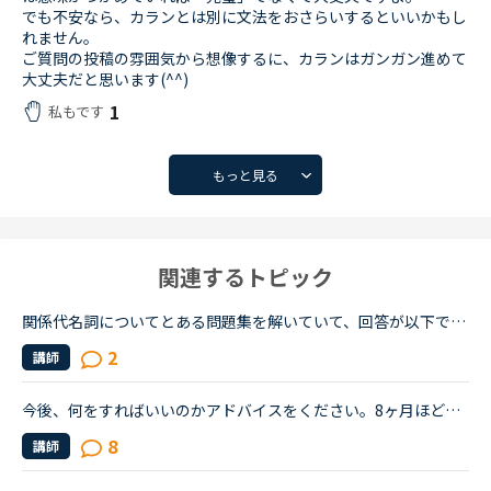
でも不安なら、カランとは別に文法をおさらいするといいかもし
れません。
ご質問の投稿の雰囲気から想像するに、カランはガンガン進めて
大丈夫だと思います(^^)
1
私もです
もっと見る
関連するトピック
関係代名詞についてとある問題集を解いていて、回答が以下でした。1. She didn't used to like cheese, but she eats lots of cheese now.2. She used to play the piano, but she hasn't play it(or the piano) ...
2
講師
今後、何をすればいいのかアドバイスをください。8ヶ月ほど前からネイティブキャンプを始めました。最初は本当に先生の言ってることが全然聞き取れず、何を言っていいかもわからない状況でのスタートでした。週30...
8
講師