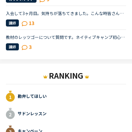
入会して3ヶ月目。気持ちが落ちてきました。こんな時皆さんならどうしますか？こんにちは。英語は大学受験で勉強したのが最後の現在26歳です。英語喋れたら格好良いよな〜という憧れを実現させてやろうじゃないか...
13
講師
教材のレッツゴーについて質問です。ネイティブキャンプ初心者で分からないことが多いのでよろしくお願いします。キッズコースのレベルチェックを受けたところレベル3でした。推奨？されているレッツゴーを購入し...
3
講師
RANKING
勘弁してほしい
サドンレッスン
キャンペーン