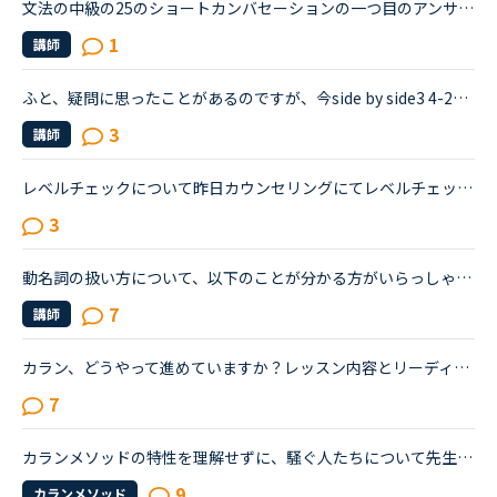
文法の中級の25のショートカンバセーションの一つ目のアンサーについてです。There's something that popped up on the screen &quot;that&quot; looked like a warning.という一文なのですが、二つ目のthatは関...
1
講師
ふと、疑問に思ったことがあるのですが、今side by side3 4-2ページ39をやってて、会話練習する時にたまに（この文を使って！）ってもの以外の前置詞に変わってたり、動詞なりが付け加えられることがあるんですが...
3
講師
レベルチェックについて昨日カウンセリングにてレベルチェックを受けました。レベル7段階のうちレベル3だと言われちょっとショックを受けています。1年以上やってこのレベルなんだと。そしてカウンセラーの方に今...
3
動名詞の扱い方について、以下のことが分かる方がいらっしゃいましたら、アドバイスをいただきたいです🙇‍♀️熟語などにおいて名詞が入る部分には、動名詞も入れることができるのでしょうか。例えば、「(名詞)の埋...
7
講師
カラン、どうやって進めていますか？レッスン内容とリーディングのパタグラフ？も全然違うの場所ですが問題ないですか？今カランst2ですが、リーディングについて知らずにPCからずっと受けていたので、最近スマホ...
7
カランメソッドの特性を理解せずに、騒ぐ人たちについて先生方のレビューを見ていると、カランの進め方について苦言を呈しているレビューが目立つように思いました。これについて、個人的には「それは、生徒の方...
9
カランメソッド