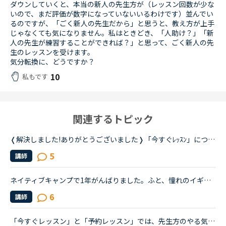
ダウンしていくと、本当の新人の先生方が（レッスン回数が少な
いので、まだ評価が数字になっていないいるわけです）並んでい
るのですが、「ごく新人の先生だから」と思うと、教え方が上手
じゃなくても気になりません。私はときどき、「人助け？」「新
人の先生が練習することができれば？」と思って、ごく新人の先
生のレッスンを受けます。
気分転換に、どうですか？
10
私もです
関連するトピック
❬解決しました!ありがとうございました❭「今すぐﾚｯｽﾝ」について、質問です。「今すぐﾚｯｽﾝ」でﾚｯｽﾝを受けようと思い、次のセクション(30分単位)になる5分前くらいから待ち構えているのですが、「オフライン」や「...
5
講師
ネイティブキャンプで1年がんばりました。ふと、憧れのイギリスネイティブの先生と話す為にネイティブ受け放題オプションをつけようかと思いました。そこで試しにどれくらいの方が「今すぐレッスン」が可能か見て...
6
講師
「今すぐレッスン」と「予約レッスン」では、先生方のやる気は違ってくるものでしょうか。（「今すぐレッスン」の回数を重ねることで将来「予約レッスン」する生徒を増やしたい、と思っていらっしゃる先生が多い...