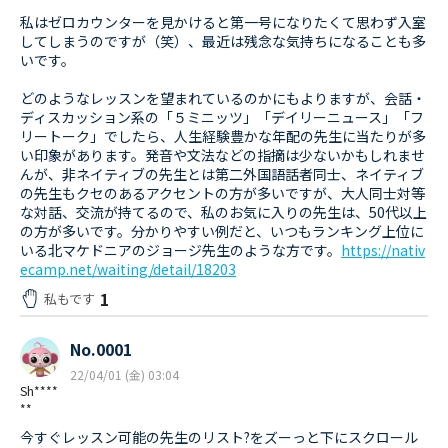
私はゼロカウンターを見かけると第一号になりたくて思わず入室
してしまうのですが（笑）、最近は残念な気持ちになることも多
いです。
どのようなレッスンを望まれているのかにもよりますが、会話・
ディスカッション系の「５ミニッツ」「デイリーニュース」「フ
リートーク」でしたら、人生経験豊かな年配の先生に当たりが多
い印象があります。発音や文法などの指摘は少ないかもしれませ
んが、非ネイティブの先生とは第二外国語話者同士、ネイティブ
の先生もクセのあるアクセントの方が多いですが、大人同士対等
な対話、交流が持てるので、私のお気に入りの先生は、50代以上
の方が多いです。分かりやすい例だと、いつもランキング上位に
いる北マケドニアのジョージ先生のような方です。
https://nativ
ecamp.net/waiting/detail/18203
1
私もです
No.0001
22/04/01 (金) 03:04
Sh****
**
今すぐレッスン可能の先生のリスト?をズーっと下にスクロール