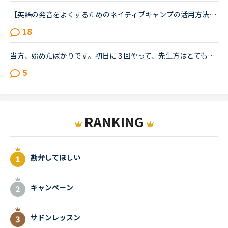
【英語の発音をよくするためのネイティブキャンプの活用方法について】私は発音をよくしたいと考えています。そのためにネイティブキャンプをいかに活用してそれができるのか悩んおり、皆様のご意見・体験談を教...
18
当方、始めたばかりです。初日に３回やって、先生方はとても良い先生で根気よく教えてくれますが、私自身がとてもやりたくない気分になり、ずっとやっていず、気を許してる間に有料ﾌﾟﾗﾝになってしまいました。私...
5
RANKING
勘弁してほしい
キャンペーン
サドンレッスン