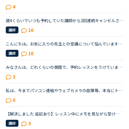
4
週4くらいでいつも予約していた講師から2回連続キャンセルされました。その先生はとても教えるのがうまいので評価もよく、ファンもついている感じですが、予約自体はほぼ私だけが一日一回いれている感じです。ご...
10
講師
こんにちは。お気に入りの先生との受講について悩んでいます。私は基本的に予約しません。時間が自由になる仕事なので受講したいと思えば好きな時に出来ると言う事と、コイン購入のお金の余裕がない為です。お気...
10
講師
みなさんは、どれくらいの頻度で、予約レッスンをうけていますか？「今すぐレッスン」だと、尻込みして、先伸ばしにしてしまい、なかなかレッスンを受けられなかったので、予約にらしてみたところ、すんなりレッ...
3
私は、今までパソコン連結やウェブカメラの故障等、本当にトラブルがいっぱいで・・・でも、ネイティブキャンプの方々から、たった一度も気分の悪い対応を受けたことがありません。買ったばかりのウェブカメラ故...
0
【解決しました 追記あり】レッスン中にメモを見ながら受けるのって？異文化コミュニケーションやトピックトークを受ける際に予習したメモや前回のレッスンメモ（同じ内容を受ける場合）を見ることってどう思いま...
3
講師