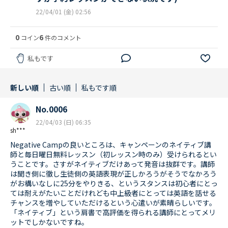
22/04/01 (金) 02:56
0
6
コイン
件のコメント
私もです
新しい順
古い順
私もです順
No.0006
22/04/03 (日) 06:35
sh***
Negative Campの良いところは、キャンペーンのネイティブ講
師と毎日曜日無料レッスン（初レッスン時のみ）受けられるとい
うことです。さすがネイティブだけあって発音は抜群です。講師
は聞き側に徹し生徒側の英語表現が正しかろうがそうでなかろう
がお構いなしに25分をやりきる、というスタンスは初心者にとっ
ては耐えがたいことだけれども中上級者にとっては英語を話せる
チャンスを増やしていただけるという心遣いが素晴らしいです。
「ネイティブ」という肩書で高評価を得られる講師にとってメリ
ットでしかないですね。