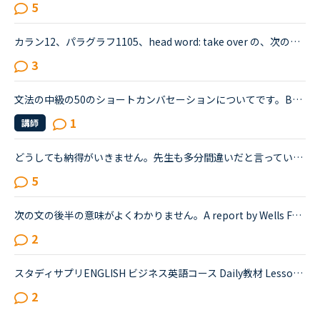
5
カラン12、パラグラフ1105、head word: take over の、次のようなQ （質問）＆A（回答）について、お尋ねします。Qではanother company ですが、Aの後ろの文でthe other company となっている点です。A: In busin...
3
文法の中級の50のショートカンバセーションについてです。Benjamin's son called him at his law firm while he was busy having a meeting. Benjamin &quot;What did my son say?&quot; Secretary &quot;He sai...
1
講師
どうしても納得がいきません。先生も多分間違いだと言っていたし、私も報告して100コインをすでにもらったのでいいのですが…ただ、まだ直ってないのでみなさんの意見を聞きたいです。Grammar Middle 322つめのExe...
5
次の文の後半の意味がよくわかりません。A report by Wells Fargo economists shows that access to childcare can increase participation in work among mothers and improving childcare options means a larg...
2
スタディサプリENGLISH ビジネス英語コース Daily教材 Lesson 8 の中に、Your colleague says they're relieved they could finish a difficult job. Tell them they'll succeed in any job in any field.Your c...
2