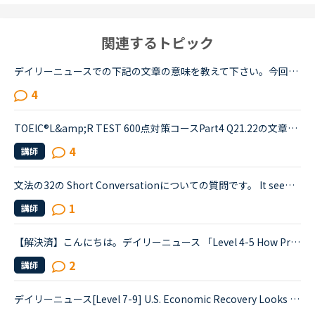
関連するトピック
デイリーニュースでの下記の文章の意味を教えて下さい。今回のトピックは自分のレベルでは難しく、いまいちわからない文章が複数ありました。でも、せっかく勉強したので理解したい！！1つでも良いので、文章の意...
4
TOEIC®️L&amp;R TEST 600点対策コースPart4 Q21.22の文章でわからないことがあります。文章は以下の通りです。When you move, you should try to tell banks and credit card companies your new address at leas...
4
講師
文法の32の Short Conversationについての質問です。 It seems like Daniel and Olivia are distracted by the street noises this evening.Olivia What's the matter? You are thinking about something, aren't...
1
講師
【解決済】こんにちは。デイリーニュース 「Level 4-5 How Processed Food Helped Humanity」 の第2パラグラフ、The small size of teeth in early humans can only be explained by food becoming easier to eat...
2
講師
デイリーニュース[Level 7-9] U.S. Economic Recovery Looks Bleakの1つの文が訳せません。教えていただけると嬉しいです。Economists are downgrading their expectations for the strength of the economic rec...