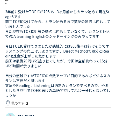
*
3年前に受けたTOEICが795で、3ヶ月前からカラン始めて現在St
age5です
前回TOEIC受けてから、カラン始めるまで英語の勉強は何もして
いませんでした
また現在もTOEIC対策の勉強は何もしていなくて、カランと個人
でVOA learning Englishのシャドーイングのみやってます
今日TOEIC受けてきましたが感触的には800後半は行けそうです
リスニングの向上は元よりですが、Direct Methodで随分とRea
ding速度が上がった気がします
前回は最後20問ほど塗り絵でしたが、今回は全部終わって15分
ほど時間が余りました
自分の感触ですがTOEICの点数アップが目的であればビジネスカ
ランは不要だと思います
文法やReading、Listeningは通常のカランで学べるので、やる
としたら並行でTOEIC向けの単語学習してれば十分じゃないでし
ょうか
2
私もです