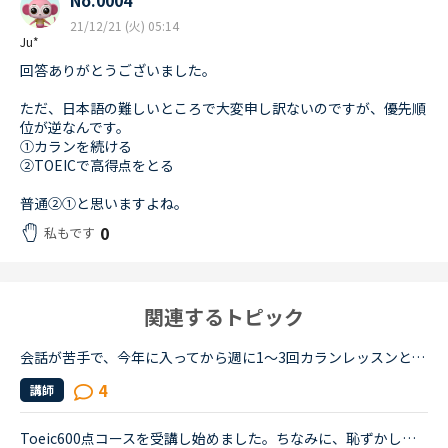
No.0004
21/12/21 (火) 05:14
Ju*
回答ありがとうございました。
ただ、日本語の難しいところで大変申し訳ないのですが、優先順
位が逆なんです。
①カランを続ける
②TOEICで高得点をとる
普通②①と思いますよね。
0
私もです
関連するトピック
会話が苦手で、今年に入ってから週に1〜3回カランレッスンと、週1の5minを受講しています。カランは1から始めレベル3、5minは日本人の先生で、私の言いたいことをくみ取ってくれながら、なんとか進めているという...
4
講師
Toeic600点コースを受講し始めました。ちなみに、恥ずかしいのですが私は自習で受けて昨年のToeic535点でした。得点をもう少し伸ばしたいのと、速い英語の一言一言を聴き取る力をつけたくて、このコースに取り組...