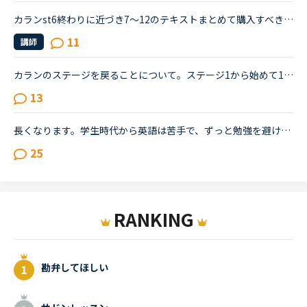
カランst6終わりに近づき7〜12のテキストまとめて購入すべきか迷います。時間かけて、文法、フレーズなどを納得し、憶えるくらい復習して、頑張れば、能力のない私でもいつかはst12に進めると信じ、まずはst12ま...
11
講師
カランのステージを戻ることについて。ステージ1から始めて11にはいりました。暗記は到底無理なので、先生のリードについてひたすらシャドウイングしています。ここに来て、文が長くなり、句動詞などもたくさん出...
13
長くなります。学生時代から英語は苦手で、ずっと勉強を避けてきました。２０代の時にたまたま近くのスクールで受けたTOEICのお試しテストでは、恥ずかしながら170～200程度しかないだろうと言われました。もちろ...
25
RANKING
勘弁してほしい