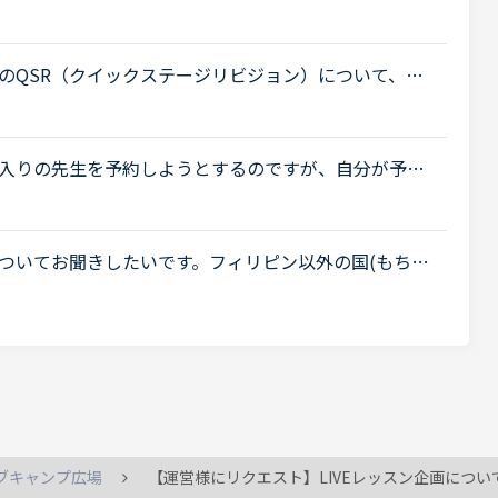
ます。※Duoファンではありますが、関係者とか回し
..
のQSR（クイックステージリビジョン）について、お
に来ていて、来週末ごろからFSRに入りそうです。ステ
.
りの先生を予約しようとするのですが、自分が予約
まっていてとれないことが多々あります。あの予約表
ついてお聞きしたいです。フィリピン以外の国(もちろ
て送ってくる先生がいます。カウンセリングでお勧めさ
ブキャンプ広場
【運営様にリクエスト】LIVEレッスン企画について LIVEレッスン企画いいですね。ぜひクリステル先生をリクエストします。夜の時間に予約し