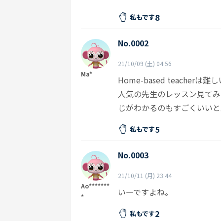
8
私もです
No.0002
21/10/09 (土) 04:56
Ma*
Home-based teach
人気の先生のレッスン見てみ
じがわかるのもすごくいいと
5
私もです
No.0003
21/10/11 (月) 23:44
Ao*******
いーですよね。
*
2
私もです