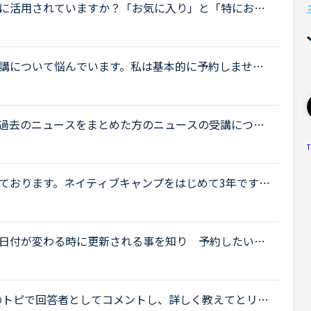
に活用されていますか？「お気に入り」と「特にお気
とないですか？★★★★私は「この先生、またレッス
..
講について悩んでいます。私は基本的に予約しませ
したいと思えば好きな時に出来ると言う事と、コイン
.
過去のニュースをまとめた方のニュースの受講につい
。昨日初めてニュース中級を3つ受けました。スクリプ
T
ております。ネイティブキャンプをはじめて3年です。
げで、段々と言いたいことを表現でき、先生の話して
日付が変わる時に更新される事を知り 予約したい場
 予約するようになりました。ただ、それ以前の生活
他のトピで回答者としてコメントし、詳しく教えてとリク