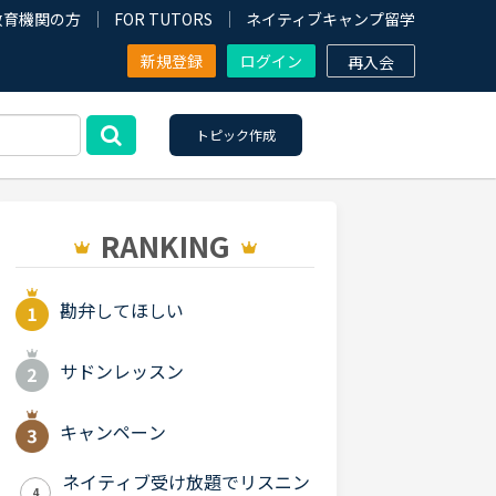
教育機関の方
FOR TUTORS
ネイティブキャンプ留学
新規登録
ログイン
再入会
トピック作成
RANKING
勘弁してほしい
サドンレッスン
キャンペーン
ネイティブ受け放題でリスニン
4