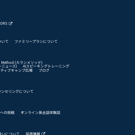
TORS
ついて
ファミリープランについて
an Method (カランメソッド)
イリーニュース)
AIスピーキングトレーニング
イティブキャンプ広場
ブログ
ウンセリングについて
 世界への挑戦
オンライン英会話体験談
扱いについて
採用情報