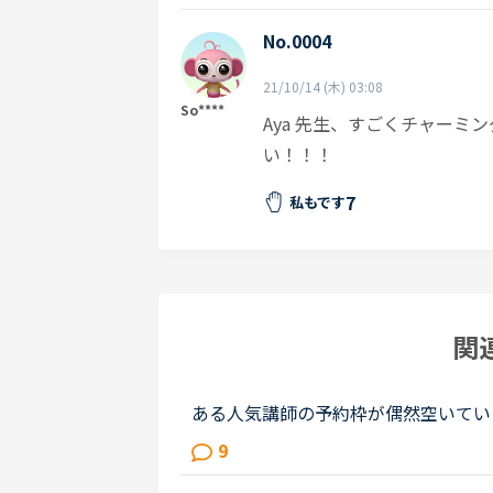
No.0004
21/10/14 (木) 03:08
So****
Aya 先生、すごくチャー
い！！！
7
私もです
関
ある人気講師の予約枠が偶然空いてい
前に講師都合によるレッスンキャンセ
9
ても残念に思い、他の日時に予約し...