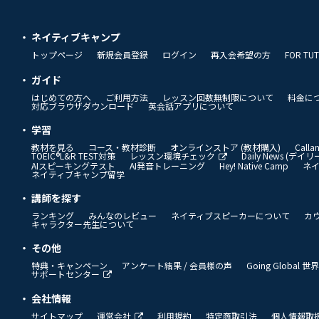
ネイティブキャンプ
トップページ
新規会員登録
ログイン
再入会希望の方
FOR TU
ガイド
はじめての方へ
ご利用方法
レッスン回数無制限について
料金に
対応ブラウザダウンロード
英会話アプリについて
学習
教材を見る
コース・教材診断
オンラインストア (教材購入)
Call
TOEIC®L&R TEST対策
レッスン環境チェック
Daily News (デ
AIスピーキングテスト
AI発音トレーニング
Hey! Native Camp
ネ
ネイティブキャンプ留学
講師を探す
ランキング
みんなのレビュー
ネイティブスピーカーについて
カ
キャラクター先生について
その他
特典・キャンペーン
アンケート結果 / 会員様の声
Going Global
サポートセンター
会社情報
サイトマップ
運営会社
利用規約
特定商取引法
個人情報取