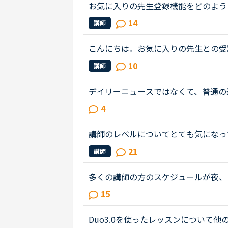
お気に入りの先生登録機能をどのよう
に入り」のパターンが欲しいと思うこ
14
講師
ン受けたいな」と思うとお気に入りに登.
こんにちは。お気に入りの先生との受
ん。時間が自由になる仕事なので受講
10
講師
購入のお金の余裕がない為です。お気..
デイリーニュースではなくて、普通の
て、受講経験のある方教えてください
4
トを見ずに、最初にオーディオを聞...
講師のレベルについてとても気になっ
文法と発音の基礎から始めてきたおか
21
講師
いることもほぼ理解できるようにな...
多くの講師の方のスケジュールが夜、
合は頑張ってその時間まで起きていて
15
習慣とがらりと変わり やや不健康...
Duo3.0を使ったレッスンについて