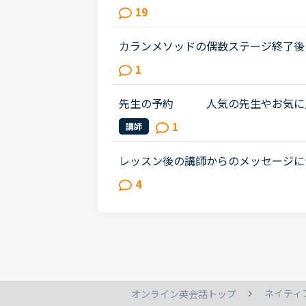
エストを頂いたのでシェアさせて頂き
19
モンとかじゃありません。【目的】Duo.
カランメソッドの偶数ステージ終了後
尋ねします。いま、ステージ６の終盤
1
ージ５ではFSRも結構時間がかかった..
先生の予約 人気の先生やお気に入
しようとした時には、すでに予約が埋
1
講師
はいつもいつ頃更新されているので...
レッスン後の講師からのメッセージに
ん在宅)で、いつも定型文をコピペし
4
れた先生で、何度か受講しました...
ネイティ
オンライン英会話トップ