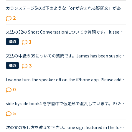
カランステージ5の以下のような「or が含まれる疑問文」があります。どういう場合にYes/Noがいるのかいらないのかをご存知の方がいらしたら教えてください。Do you think A or Bの場合は、Yes/No は不要と思った...
2
文法の32の Short Conversationについての質問です。 It seems like Daniel and Olivia are distracted by the street noises this evening.Olivia What's the matter? You are thinking about something, aren't...
1
講師
文法の中級の39についての質問です。James has been suspicious about Andrew's strange behavior lately.James「 Frankly, I don't know why you are still going to that farm. You were only going there for ...
3
講師
I wanna turn the speaker off on the iPhone app. Please add a function to kill the speaker on the app.Very loud voice of tutors is coming from the speaker while tutors can not be hearing voice of us...
0
side by side book4 を学習中で仮定形で混乱しています。P72の例文２に「If he were stronger, he'd be able be able to lift weights.」とあり、その下に「※ If [I,he,she,it,we,you,they]were...」とあるため、...
5
次の文の訳し方を教えて下さい。one sign featured in the footage read.デイリーニュース <a href="https://nativecamp.net/textbook/page-detail/2/13004The" target="_blank">https://nativecamp.net/textbook/page-detail/2/13004The</a> Weather Channel's Instagram page posted a clip detailing t...