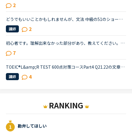
2
どうでもいいことかもしれませんが、文法 中級の51のショートカンバセーションについて質問です。Daniel came back from Ben's house in the evening.Daniel “Ben asked me how you were doing. How was your day...
2
講師
初心者です。理解出来なかった部分があり、教えてください。James is asking Charlotte about Gabriella's birthday party. James When was Gabriella's birthday?Charlotte It was last weekend.James How was t...
7
TOEIC®️L&amp;R TEST 600点対策コースPart4 Q21.22の文章でわからないことがあります。文章は以下の通りです。When you move, you should try to tell banks and credit card companies your new address at leas...
4
講師
RANKING
勘弁してほしい