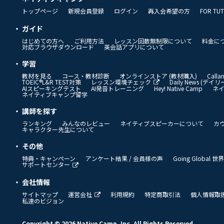
トップページ
新規会員登録
ログイン
再入会希望の方
FOR TU
ガイド
はじめての方へ
ご利用方法
レッスン回数無制限について
料金に
対応ブラウザダウンロード
英会話アプリについて
学習
教材を見る
コース・教材診断
オンラインストア (教材購入)
Call
TOEIC®L&R TEST対策
レッスン環境チェック
Daily News (デ
AIスピーキングテスト
AI発音トレーニング
Hey! Native Camp
ネ
ネイティブキャンプ留学
講師を探す
ランキング
みんなのレビュー
ネイティブスピーカーについて
カ
キャラクター先生について
その他
特典・キャンペーン
アンケート結果 / 会員様の声
Going Global
サポートセンター
会社情報
サイトマップ
運営会社
利用規約
特定商取引法
個人情報取
私達のビジョン
Copyright © 2026 Native Camp, Inc. All Rights Reserved.