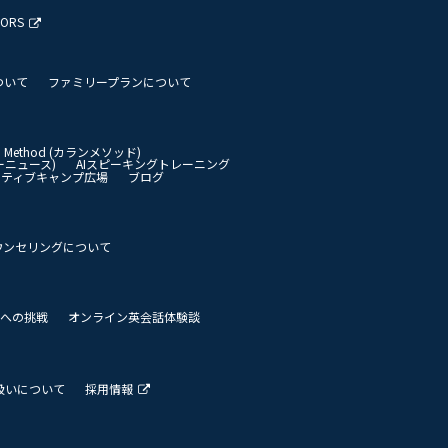
TORS
ついて
ファミリープランについて
an Method (カランメソッド)
イリーニュース)
AIスピーキングトレーニング
イティブキャンプ広場
ブログ
ウンセリングについて
 世界への挑戦
オンライン英会話体験談
扱いについて
採用情報