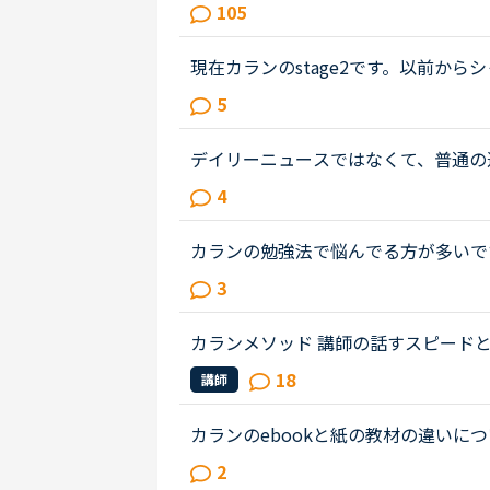
が、「６０分ルール」は「待たなけれ
105
度「今すぐレッスン」を制限したい、..
現在カランのstage2です。以前か
とその先生が話し始めたすぐ後に続い
5
先生は、質問後に私の回答を待つ先...
デイリーニュースではなくて、普通の
て、受講経験のある方教えてください
4
トを見ずに、最初にオーディオを聞...
カランの勉強法で悩んでる方が多いで
いるのかは分かりませんが、こんなの
3
なったりしないかな。。。あんまり...
カランメソッド 講師の話すスピード
すスピードが余りに早すぎて、やる気がポッキ
18
講師
workの説明も含めて超高速で質問...
カランのebookと紙の教材の違いに
す。初期のステージでは、質問と回答
2
読むだけでした。ステージが進むにつれ.