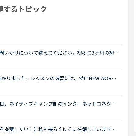
連するトピック
問いかけについて教えてください。初めて3ヶ月の初心
旅行英会話を教材としてやってます。何か質問はあり
し掛かりました。レッスンの復習には、特にNEW WORK
しています。講師の質問がよく聞き取れないまま、講
.
日、ネイティブキャンプ側のインターネットコネクシ
るという内容のトピックを作成したら、何の断りもなく削
を提案したい！】私も長らくＮＣに在籍しています