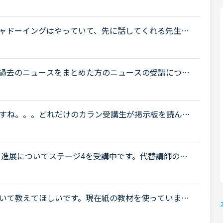
ばならない時間」が長すぎると思います。NCが一定程
.
らシャドーイングはやっていて、先に話してくれる先生だ
て話すことは出来るのですが、本日カランであたった
過去のニュースをまとめた方のニュースの受講につい
。昨日初めてニュース中級を3つ受けました。スクリプ
すね。。。どれだけのカラン受講生が掲示板を読んで
はどうでしょうか。カランレッスンの受け方の指針に
と進展についてステージ4を受講中です。代替講師の話
リ折れてしまいました 笑Daily revisionもNew
ついて教えてほしいです。現在紙の教材を使っていま
が全て記載されていて、リーディングの時にはそれを
..