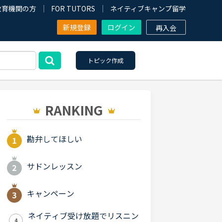
教育機関の方
FOR TUTORS
ネイティブキャンプ留学
新規登録
ログイン
再入会
トピック作成
RANKING
勘弁してほしい
サドンレッスン
キャンペーン
ネイティブ受け放題でリスニン
4