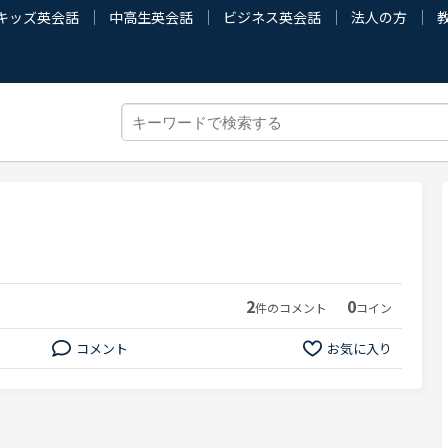
キッズ英会話
中高生英会話
ビジネス英会話
法人の方
2
0
件のコメント
コイン
コメント
お気に入り