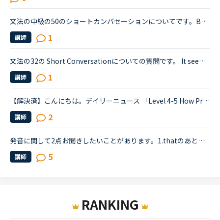
文法の中級の50のショートカンバセーションについてです。Benjamin's son called him at his law firm while he was busy having a meeting. Benjamin &quot;What did my son say?&quot; Secretary &quot;He sai...
1
講師
文法の32の Short Conversationについての質問です。 It seems like Daniel and Olivia are distracted by the street noises this evening.Olivia What's the matter? You are thinking about something, aren't...
1
講師
【解決済】こんにちは。デイリーニュース 「Level 4-5 How Processed Food Helped Humanity」 の第2パラグラフ、The small size of teeth in early humans can only be explained by food becoming easier to eat...
2
講師
発音に関して2点お聞きしたいことがあります。1.thatのあとにthのものが来ると発音が難しいくて、0.5倍速で聴いてもどう発音しているのがよくわらなく、発音のコツを聞きたいです。例えば、Callan7pp511if we say...
5
講師
RANKING