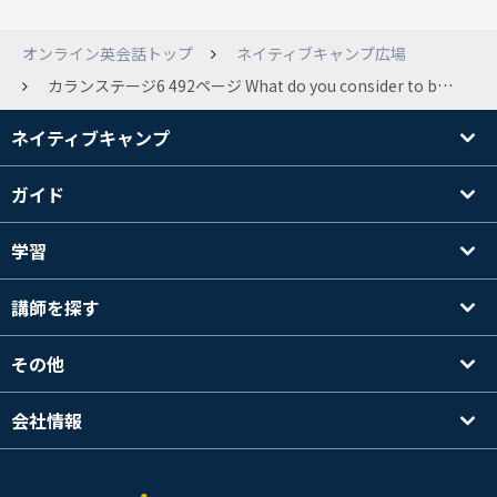
オンライン英会話トップ
ネイティブキャンプ広場
カランステージ6 492ページ What do you consider to be the duty a person owes to society in which they live?についてなのですが、どうのような日本語訳になりますか？oweが日本語にしづらく、意味がぼやけてる状態です。
ネイティブキャンプ
ガイド
学習
講師を探す
その他
会社情報