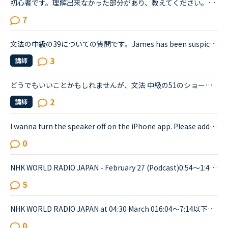
初心者です。理解出来なかった部分があり、教えてください。James is asking Charlotte about Gabriella's birthday party. James When was Gabriella's birthday?Charlotte It was last weekend.James How was t...
7
文法の中級の39についての質問です。James has been suspicious about Andrew's strange behavior lately.James「 Frankly, I don't know why you are still going to that farm. You were only going there for ...
3
講師
どうでもいいことかもしれませんが、文法 中級の51のショートカンバセーションについて質問です。Daniel came back from Ben's house in the evening.Daniel “Ben asked me how you were doing. How was your day...
2
講師
I wanna turn the speaker off on the iPhone app. Please add a function to kill the speaker on the app.Very loud voice of tutors is coming from the speaker while tutors can not be hearing voice of us...
0
NHK WORLD RADIO JAPAN - February 27 (Podcast)0:54～1:49The Japanese government is studying additional measures to prop up the tourist industry and smaller businesses hit hard by the spread of a ne...
5
NHK WORLD RADIO JAPAN at 04:30 March 016:04～7:14以下が音声をディクテーションしたものでしたが、音源が削除されてしまったので、このトピック自体をスルーしてください。An international research team of ...
0