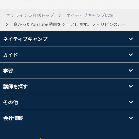
オンライン英会話トップ
ネイティブキャンプ広場
良かったYouTube動画をシェアします。フィリピンのことが少しわかった動画です。先日お話した先生が、今コロナで職を失い、困っている人がたくさんいて、政府がお米を配給した話をしてくれました。でもそのお米は、古くて臭くて美味しくなかったのだけど、貧しい人たちは、お米だけをお醤油をかけて毎日食べているそうです。でもその人たちはとっても楽しそうなのよ！とその先生は笑っていました。いつも明るくて親切なフィリピンの先生たちに学ぶことは、私たち日本人もたくさんあるのかなと思いました。。 https://www.youtube.com/watch?v=9tKYFnQZQsw もしなにか心温まるお話があったら、（フィリピンに限らず）ぜひ聞かせてください！
ネイティブキャンプ
ガイド
学習
講師を探す
その他
会社情報