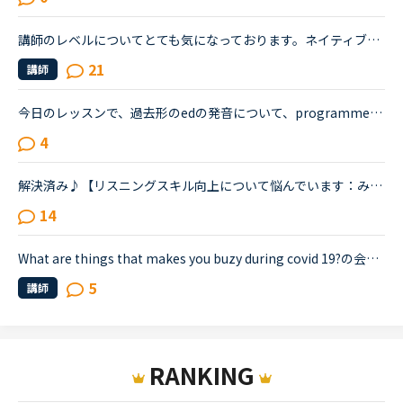
講師のレベルについてとても気になっております。ネイティブキャンプをはじめて3年です。文法と発音の基礎から始めてきたおかげで、段々と言いたいことを表現でき、先生の話していることもほぼ理解できるようにな...
21
講師
今日のレッスンで、過去形のedの発音について、programmedやbeamedのようにmのあとにedが続く場合は、最後の部分は（ｂ）のように発音すると先生が説明し、programmed(b)とチャットボックスに書き入れ、プログラ...
4
解決済み♪【リスニングスキル向上について悩んでいます：みなさんどのように学習していますか。】●私の英語力私は、「聞こえない」ことが課題だと考えているTOEIC600コースを中心に受講中のもうすぐ40歳です。・T...
14
What are things that makes you buzy during covid 19?の会話の流れ。英語レベル中学生の者です。先生に上記を聞かれ、「コロナ禍で大変だったことは何?」って意味かな、と思いました。「趣味のオーケストラが演...
5
講師
RANKING