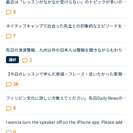
最近は「レッスンがなかなか受けらない」のトピックが多いので、たまには講師についてのトピックを立てたいです。（講師が全員赤なので暇つぶしにここに来ました）みなさんがフィリピン人英語講師で理想とする先...
0
ネイティブキャンプで出会った先生との印象的なエピソードをシェアしませんか？私は最近、カメルーン人の先生のレッスンにハマっています。あるとき先生が「カメルーンやアフリカについて、日本人はどんな印象を...
7
先日の津波警報、九州以外の日本人は警報を聞きながらもわりかし落ち着いていた人が多かったと思うのですが、外国人は相当怖かったらしく、夜中の2時までずっと窓を開けてバックパック抱えて震えていた、、、と言...
2
講師
【今日のレッスンで学んだ単語・フレーズ・言いたかった表現・気づき・豆知識・お役立ち情報など】アウトプット&amp;シェア用スレッドです。レッスン毎のアウトプット利用や備忘録利用はもちろん、単に「おもしろ...
26
フィリピン文化に詳しい方教えてください。先日Daily Newsの同棲の話から結婚の話題へとフリートークになりました。そこで、自分がフィリピン文化に精通しておらず、ちょっとわからないことが出てきたので教えて...
9
I wanna turn the speaker off on the iPhone app. Please add a function to kill the speaker on the app.Very loud voice of tutors is coming from the speaker while tutors can not be hearing voice of us...
0