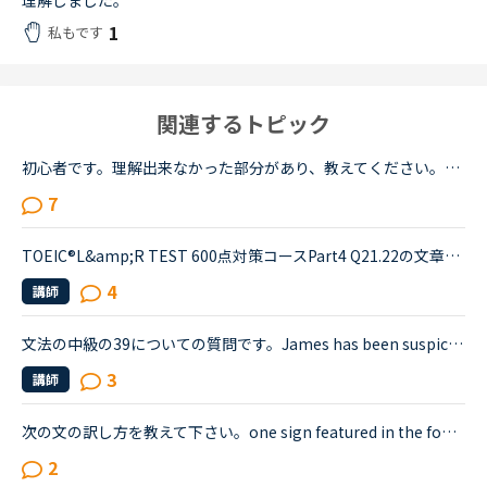
理解しました。
1
私もです
関連するトピック
初心者です。理解出来なかった部分があり、教えてください。James is asking Charlotte about Gabriella's birthday party. James When was Gabriella's birthday?Charlotte It was last weekend.James How was t...
7
TOEIC®️L&amp;R TEST 600点対策コースPart4 Q21.22の文章でわからないことがあります。文章は以下の通りです。When you move, you should try to tell banks and credit card companies your new address at leas...
4
講師
文法の中級の39についての質問です。James has been suspicious about Andrew's strange behavior lately.James「 Frankly, I don't know why you are still going to that farm. You were only going there for ...
3
講師
次の文の訳し方を教えて下さい。one sign featured in the footage read.デイリーニュース <a href="https://nativecamp.net/textbook/page-detail/2/13004The" target="_blank">https://nativecamp.net/textbook/page-detail/2/13004The</a> Weather Channel's Instagram page posted a clip detailing t...
2