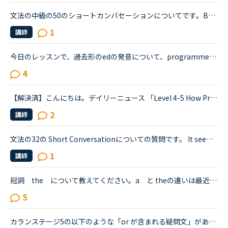
文法の中級の50のショートカンバセーションについてです。Benjamin's son called him at his law firm while he was busy having a meeting. Benjamin &quot;What did my son say?&quot; Secretary &quot;He sai...
1
講師
今日のレッスンで、過去形のedの発音について、programmedやbeamedのようにmのあとにedが続く場合は、最後の部分は（ｂ）のように発音すると先生が説明し、programmed(b)とチャットボックスに書き入れ、プログラ...
4
【解決済】こんにちは。デイリーニュース 「Level 4-5 How Processed Food Helped Humanity」 の第2パラグラフ、The small size of teeth in early humans can only be explained by food becoming easier to eat...
2
講師
文法の32の Short Conversationについての質問です。 It seems like Daniel and Olivia are distracted by the street noises this evening.Olivia What's the matter? You are thinking about something, aren't...
1
講師
冠詞 the について教えてください。a と theの違いは最近わかるようになったのですが、どこでtheをつけて、どこで付けなくていいのかがわかりません。the USA, the Alpsなどはわかるものの、in the Hyde park ...
5
カランステージ5の以下のような「or が含まれる疑問文」があります。どういう場合にYes/Noがいるのかいらないのかをご存知の方がいらしたら教えてください。Do you think A or Bの場合は、Yes/No は不要と思った...