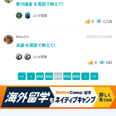
寄付講座 を英語で教えて!
2人が回答
0
2,126
shizuさん
2023/07/24 14:00
流通 を英語で教えて!
2人が回答
0
545
<<
<
4882
4883
4884
4885
4886
>
>>