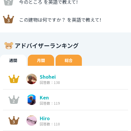
今のところ を英語で教えて!
この建物は何ですか？ を英語で教えて!
アドバイザーランキング
週間
月間
総合
Shohei
回答数：138
Ken
回答数：119
Hiro
回答数：110