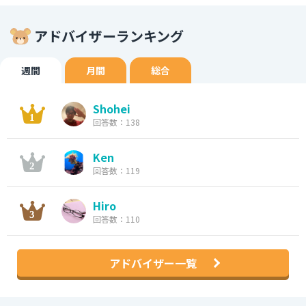
アドバイザーランキング
週間
月間
総合
Shohei
回答数：138
Ken
回答数：119
Hiro
回答数：110
アドバイザー一覧