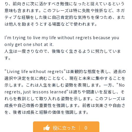
り、前向きに次に活かすべき勉強になったと捉えているという
意味も含まれます。このフレーズは特に失敗や挫折など、ネガ
ティブな経験をした後に自己肯定的な気持ちを保つため、また
は他人を励まそうとする場面などで使われます。
I'm trying to live my life without regrets because you
only get one shot at it.
人生は一度きりなので、後悔なく生きるように努力していま
す。
"Living life without regrets"は楽観的な態度を表し、過去の
選択や決定を気に病むことなく、現在と未来に集中することを
示します。これは人生を楽しむ姿勢を表現します。一方、"No
regrets, just lessons learned"は過ちや間違いを反省し、そ
れらを教訓として取り入れる姿勢を示します。このフレーズは
成長や自己改善の重要性を強調します。前者は気楽さや自由さ
を、後者は成長と経験の価値を強調します。
役に立った
｜
0