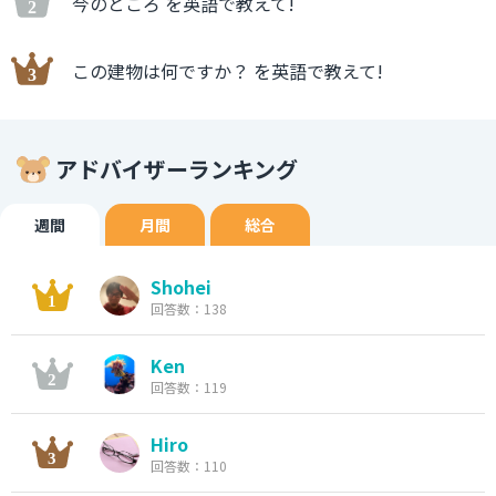
今のところ を英語で教えて!
この建物は何ですか？ を英語で教えて!
アドバイザーランキング
週間
月間
総合
Shohei
回答数：138
Ken
回答数：119
Hiro
回答数：110