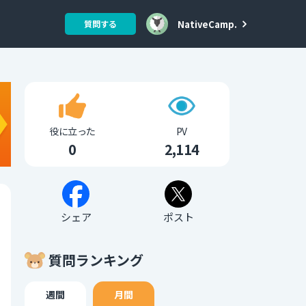
NativeCamp.
質問する
役に立った
PV
0
2,114
シェア
ポスト
質問ランキング
週間
月間