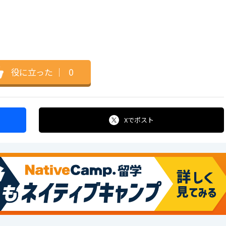
役に立った
｜
0
Xで
ポスト