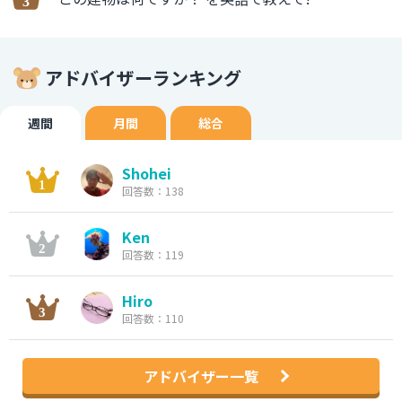
アドバイザーランキング
週間
月間
総合
Shohei
回答数：138
Ken
回答数：119
Hiro
回答数：110
アドバイザー一覧