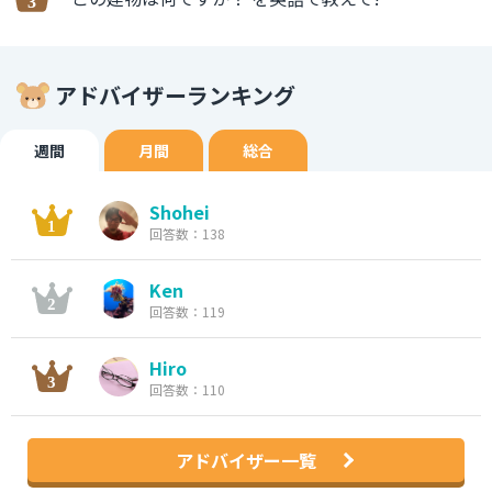
アドバイザーランキング
週間
月間
総合
Shohei
回答数：138
Ken
回答数：119
Hiro
回答数：110
アドバイザー一覧