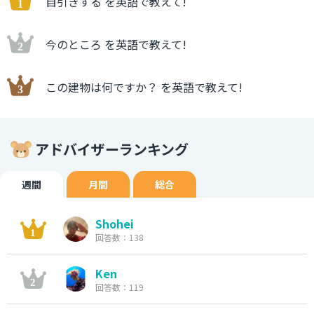
自引きする を英語で教えて!
今のところ を英語で教えて!
この建物は何ですか？ を英語で教えて!
アドバイザーランキング
週間
月間
総合
Shohei
回答数：138
Ken
回答数：119