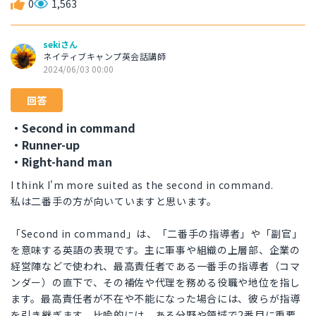
0
1,563
sekiさん
ネイティブキャンプ英会話講師
2024/06/03 00:00
回答
・Second in command
・Runner-up
・Right-hand man
I think I'm more suited as the second in command.
私は二番手の方が向いていますと思います。
「Second in command」は、「二番手の指導者」や「副官」
を意味する英語の表現です。主に軍事や組織の上層部、企業の
経営陣などで使われ、最高責任者である一番手の指導者（コマ
ンダー）の直下で、その補佐や代理を務める役職や地位を指し
ます。最高責任者が不在や不能になった場合には、彼らが指導
を引き継ぎます。比喩的には、ある分野や領域で2番目に重要