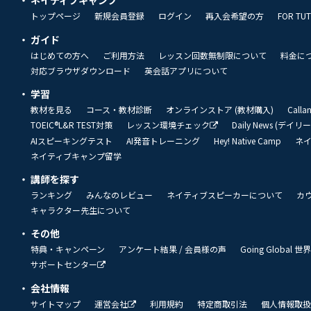
ネイティブキャンプ
トップページ
新規会員登録
ログイン
再入会希望の方
FOR TU
ガイド
はじめての方へ
ご利用方法
レッスン回数無制限について
料金に
対応ブラウザダウンロード
英会話アプリについて
学習
教材を見る
コース・教材診断
オンラインストア (教材購入)
Call
TOEIC®L&R TEST対策
レッスン環境チェック
Daily News (デイ
AIスピーキングテスト
AI発音トレーニング
Hey! Native Camp
ネ
ネイティブキャンプ留学
講師を探す
ランキング
みんなのレビュー
ネイティブスピーカーについて
カ
キャラクター先生について
その他
特典・キャンペーン
アンケート結果 / 会員様の声
Going Global
サポートセンター
会社情報
サイトマップ
運営会社
利用規約
特定商取引法
個人情報取扱