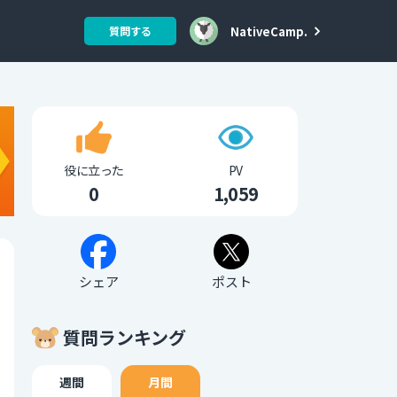
NativeCamp.
質問する
役に立った
PV
0
1,059
シェア
ポスト
質問ランキング
週間
月間