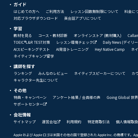
ガイド
はじめての方へ
ご利用方法
レッスン回数無制限について
料金に
対応ブラウザダウンロード
英会話アプリについて
学習
教材を見る
コース・教材診断
オンラインストア (教材購入)
Call
TOEIC®L&R TEST対策
レッスン環境チェック
Daily News (デイ
AIスピーキングテスト
AI発音トレーニング
Hey! Native Camp
ネ
ネイティブキャンプ留学
講師を探す
ランキング
みんなのレビュー
ネイティブスピーカーについて
カ
キャラクター先生について
その他
特典・キャンペーン
アンケート結果 / 会員様の声
Going Global
サポートセンター
会社情報
サイトマップ
運営会社
利用規約
特定商取引法
個人情報取扱
Apple および Apple ロゴは米国その他の国で登録された Apple Inc. の商標です。App 