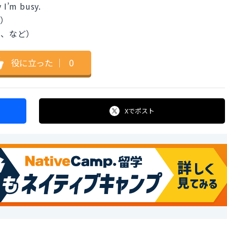
y I’m busy.
。）
うと、など）
役に立った
｜
0
Xで
ポスト