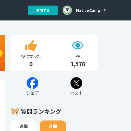
NativeCamp.
質問する
役に立った
PV
0
1,576
シェア
ポスト
質問ランキング
週間
月間