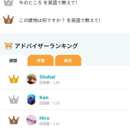
今のところ を英語で教えて!
この建物は何ですか？ を英語で教えて!
アドバイザーランキング
週間
月間
総合
Shohei
回答数：138
Ken
回答数：119
Hiro
回答数：110